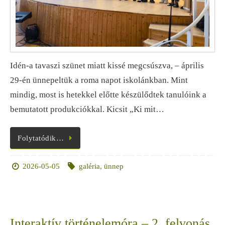
Idén-a tavaszi szünet miatt kissé megcsúszva, – április
29-én ünnepeltük a roma napot iskolánkban. Mint
mindig, most is hetekkel előtte készülődtek tanulóink a
bemutatott produkciókkal. Kicsit „Ki mit…
Folytatódik…
2026-05-05
galéria
,
ünnep
Interaktív történelemóra – 2. felvonás