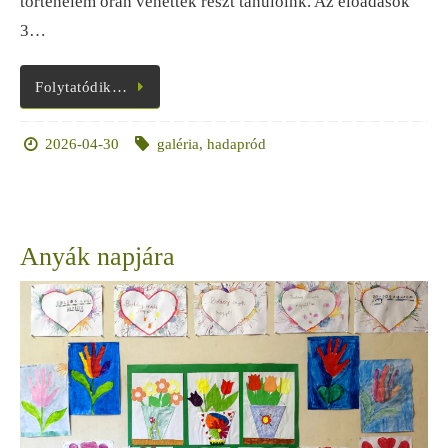
történelem órán vehettek részt tanulóink. Az előadások
3…
Folytatódik…
2026-04-30
galéria
,
hadapród
Anyák napjára