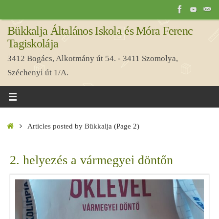
Tovább
a
Bükkalja Általános Iskola és Móra Ferenc
tartalomra
Tagiskolája
3412 Bogács, Alkotmány út 54. - 3411 Szomolya,
Széchenyi út 1/A.
Home
Articles posted by Bükkalja
(Page 2)
2. helyezés a vármegyei döntőn