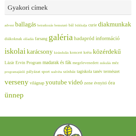
Gyakori címek
diakmunkak
ballagás
curie
bál
advent
beiratkozás
bemutató
bükkalja
galéria
információ
hadapród
farsang
diákoknak
előadás
iskolai
közérdekű
karácsony
koncert
kréta
kirándulás
madarak és fák
Lázár Ervin Program
megelevenedett
méz
mikulás
tagiskola
tanév
természet
pályázat
sport
színház
programajánló
szalvéta
verseny
youtube videó
óra
zene
világnap
évnyitó
ünnep