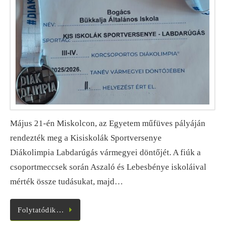
Május 21-én Miskolcon, az Egyetem műfüves pályáján
rendezték meg a Kisiskolák Sportversenye
Diákolimpia Labdarúgás vármegyei döntőjét. A fiúk a
csoportmeccsek során Aszaló és Lebesbénye iskoláival
mérték össze tudásukat, majd…
Folytatódik…