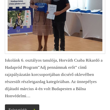
Iskolánk 6. osztályos tanulója, Horváth Csaba Rikardó a
Hadapród Program”Adj pennámnak erőt” című
rajzpályázatán korcsoportjában dicsérő oklevélben
részesült részletgazdag kategóriában. Az ünnepélyes
díjátadó március 4-én volt Budapesten a Bálna
Honvédelmi…
Folytatódik…