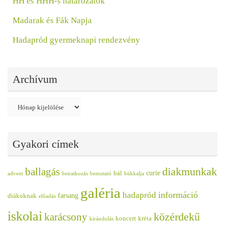
HH és HHH-s határozatok
Madarak és Fák Napja
Hadapród gyermeknapi rendezvény
Archívum
Archívum
Gyakori címek
diakmunkak
ballagás
curie
bál
advent
beiratkozás
bemutató
bükkalja
galéria
információ
hadapród
farsang
diákoknak
előadás
iskolai
közérdekű
karácsony
koncert
kréta
kirándulás