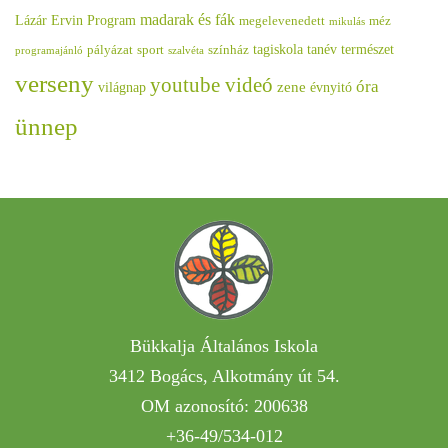
madarak és fák
Lázár Ervin Program
megelevenedett
méz
mikulás
tagiskola
tanév
természet
pályázat
sport
színház
programajánló
szalvéta
verseny
youtube videó
óra
zene
világnap
évnyitó
ünnep
Bükkalja Általános Iskola
3412 Bogács, Alkotmány út 54.
OM azonosító: 200638
+36-49/534-012