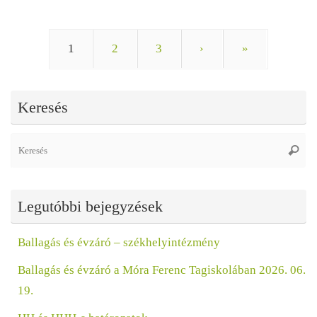
1
2
3
›
»
Keresés
Se
Keres
fo
Legutóbbi bejegyzések
Ballagás és évzáró – székhelyintézmény
Ballagás és évzáró a Móra Ferenc Tagiskolában 2026. 06.
19.