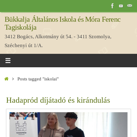
Tovább
a
Bükkalja Általános Iskola és Móra Ferenc
tartalomra
Tagiskolája
3412 Bogács, Alkotmány út 54. - 3411 Szomolya,
Széchenyi út 1/A.
Home
Posts tagged "iskolai"
Hadapród díjátadó és kirándulás