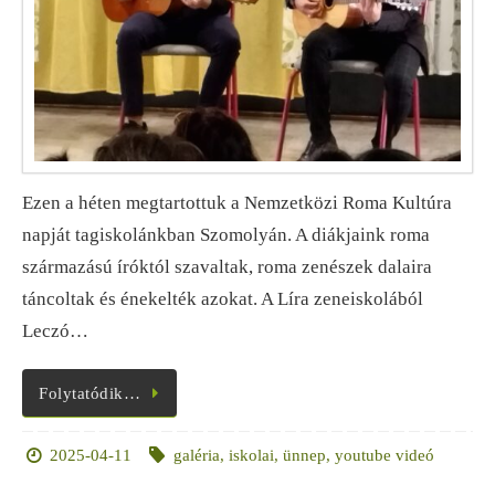
Ezen a héten megtartottuk a Nemzetközi Roma Kultúra
napját tagiskolánkban Szomolyán. A diákjaink roma
származású íróktól szavaltak, roma zenészek dalaira
táncoltak és énekelték azokat. A Líra zeneiskolából
Leczó…
Folytatódik…
2025-04-11
galéria
,
iskolai
,
ünnep
,
youtube videó