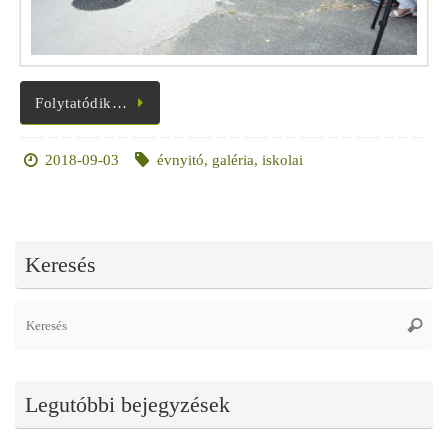
Folytatódik…
2018-09-03
évnyitó
,
galéria
,
iskolai
Keresés
Se
Keres
fo
Legutóbbi bejegyzések