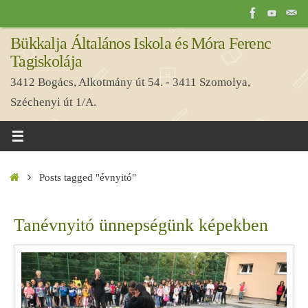
Tovább
a
Bükkalja Általános Iskola és Móra Ferenc
tartalomra
Tagiskolája
3412 Bogács, Alkotmány út 54. - 3411 Szomolya,
Széchenyi út 1/A.
Home
Posts tagged "évnyitó"
Tanévnyitó ünnepségünk képekben