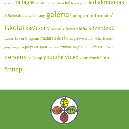
diakmunkak
ballagás
curie
bál
advent
beiratkozás
bemutató
bükkalja
galéria
információ
hadapród
farsang
diákoknak
előadás
iskolai
közérdekű
karácsony
koncert
kréta
kirándulás
madarak és fák
Lázár Ervin Program
megelevenedett
méz
mikulás
tagiskola
tanév
természet
pályázat
sport
színház
programajánló
szalvéta
verseny
youtube videó
óra
zene
világnap
évnyitó
ünnep