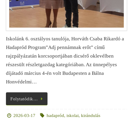
Iskolánk 6. osztályos tanulója, Horváth Csaba Rikardó a
Hadapród Program”Adj pennámnak erőt” című
rajzpályázatán korcsoportjában dicsérő oklevélben
részesült részletgazdag kategóriában. Az ünnepélyes
díjátadó március 4-én volt Budapesten a Bálna
Honvédelmi…
Folytatódik…
2026-03-17
hadapród
,
iskolai
,
kirándulás