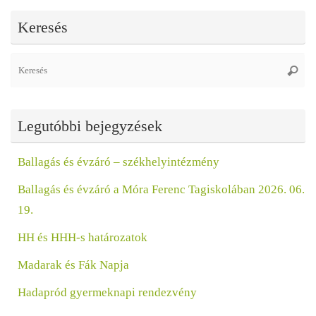
Keresés
Se
Keres
fo
Legutóbbi bejegyzések
Ballagás és évzáró – székhelyintézmény
Ballagás és évzáró a Móra Ferenc Tagiskolában 2026. 06.
19.
HH és HHH-s határozatok
Madarak és Fák Napja
Hadapród gyermeknapi rendezvény