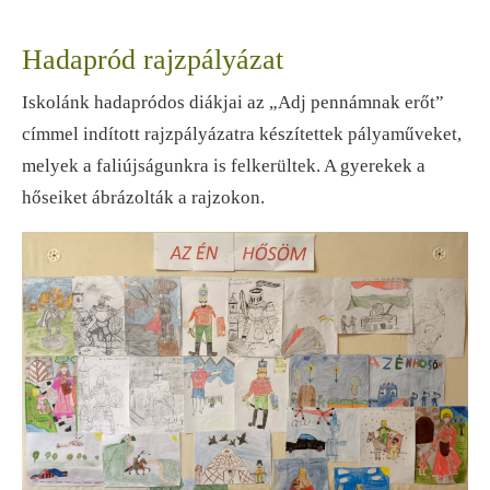
Hadapród rajzpályázat
Iskolánk hadapródos diákjai az „Adj pennámnak erőt”
címmel indított rajzpályázatra készítettek pályaműveket,
melyek a faliújságunkra is felkerültek. A gyerekek a
hőseiket ábrázolták a rajzokon.