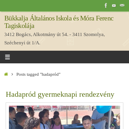
Tovább
a
Bükkalja Általános Iskola és Móra Ferenc
tartalomra
Tagiskolája
3412 Bogács, Alkotmány út 54. - 3411 Szomolya,
Széchenyi út 1/A.
Home
Posts tagged "hadapród"
Hadapród gyermeknapi rendezvény