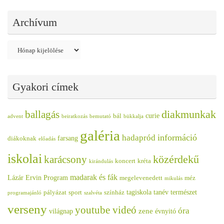
Archívum
Archívum
Gyakori címek
diakmunkak
ballagás
curie
bál
advent
beiratkozás
bemutató
bükkalja
galéria
információ
hadapród
farsang
diákoknak
előadás
iskolai
közérdekű
karácsony
koncert
kréta
kirándulás
madarak és fák
Lázár Ervin Program
megelevenedett
méz
mikulás
tagiskola
tanév
természet
pályázat
sport
színház
programajánló
szalvéta
verseny
youtube videó
óra
zene
világnap
évnyitó