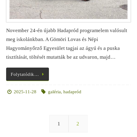
November 24-én újabb Hadapród programelem valósult
meg iskolánkban. A Gömöri Lovas és Népi
Hagyományőrző Egyesület tagjai az ágyú és a puska
tisztítását, töltését mutatták be az udvaron, majd…
Folytatódik…
2025-11-28
galéria
,
hadapród
1
2