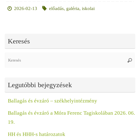
2026-02-13
előadás
,
galéria
,
iskolai
Keresés
Se
Keres
fo
Legutóbbi bejegyzések
Ballagás és évzáró – székhelyintézmény
Ballagás és évzáró a Móra Ferenc Tagiskolában 2026. 06.
19.
HH és HHH-s határozatok