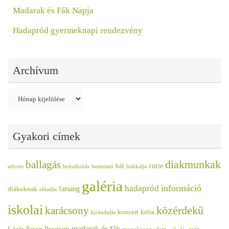
Madarak és Fák Napja
Hadapród gyermeknapi rendezvény
Archívum
Archívum
Gyakori címek
diakmunkak
ballagás
curie
bál
advent
beiratkozás
bemutató
bükkalja
galéria
információ
hadapród
farsang
diákoknak
előadás
iskolai
közérdekű
karácsony
koncert
kréta
kirándulás
madarak és fák