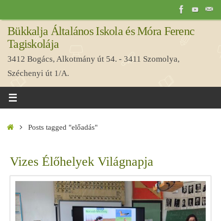
Tovább
a
Bükkalja Általános Iskola és Móra Ferenc
tartalomra
Tagiskolája
3412 Bogács, Alkotmány út 54. - 3411 Szomolya,
Széchenyi út 1/A.
Home
Posts tagged "előadás"
Vizes Élőhelyek Világnapja