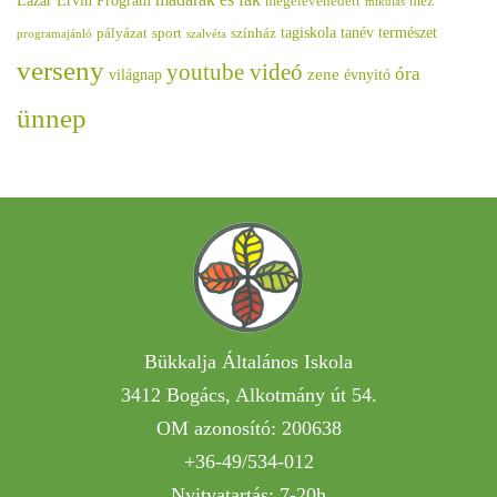
Lázár Ervin Program
megelevenedett
méz
mikulás
tagiskola
tanév
természet
pályázat
sport
színház
programajánló
szalvéta
verseny
youtube videó
óra
zene
világnap
évnyitó
ünnep
Bükkalja Általános Iskola
3412 Bogács, Alkotmány út 54.
OM azonosító: 200638
+36-49/534-012
Nyitvatartás: 7-20h