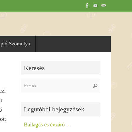
apló Szomolya
Keresés
Search
Keresés
czi
for:
r
Legutóbbi bejegyzések
i
ott
Ballagás és évzáró –