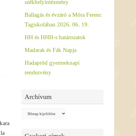
székhelyintézmény
Ballagás és évzáró a Móra Ferenc
Tagiskolában 2026. 06. 19.
HH és HHH-s határozatok
Madarak és Fák Napja
Hadapród gyermeknapi
rendezvény
Archívum
Archívum
kara
la
Gyakori címek