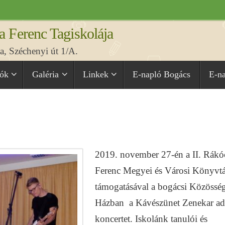
a Ferenc Tagiskolája
, Széchenyi út 1/A.
iók
Galéria
Linkek
E-napló Bogács
E-n
e
2019. november 27-én a II. Rákó
Ferenc Megyei és Városi Könyvtá
támogatásával a bogácsi Közösség
Házban a Kávészünet Zenekar ad
koncertet. Iskolánk tanulói és