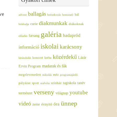
ballagás
ve
bál
advent
beiratkozás
bemutató
diakmunkak
curie
diákoknak
bükkalja
galéria
hadapród
farsang
előadás
iskolai
karácsony
információ
közérdekű
Lázár
koncert
kréta
kirándulás
madarak és fák
Ervin Program
megelevenedett
méz
mikulás
programajánló
tagiskola
tanév
pályázat
sport
színház
szalvéta
verseny
youtube
természet
világnap
ünnep
videó
óra
zene
évnyitó