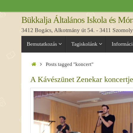
Tovább
a
Bükkalja Általános Iskola és Mór
tartalomra
3412 Bogács, Alkotmány út 54. - 3411 Szomolya
Tovább
Bemutatkozás
Tagiskolánk
Informác
a
tartalomra
Home
Posts tagged "koncert"
A Kávészünet Zenekar koncertj