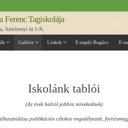
a Ferenc Tagiskolája
, Széchenyi út 1/A.
iók
Galéria
Linkek
E-napló Bogács
E-n
Iskolánk tablói
(Az évek balról jobbra növekednek)
elhasználása publikációs célokra engedélyezett, forrásmegj