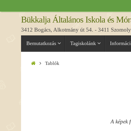
Tovább
a
Bükkalja Általános Iskola és Mór
tartalomra
3412 Bogács, Alkotmány út 54. - 3411 Szomolya
Tovább
Bemutatkozás
Tagiskolánk
Informác
a
tartalomra
Home
Tablók
A képek f