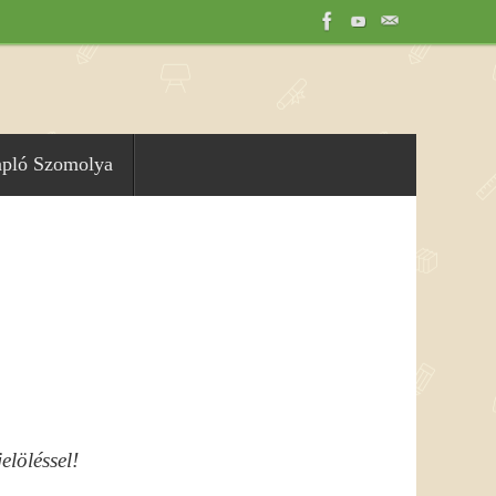
apló Szomolya
elöléssel!