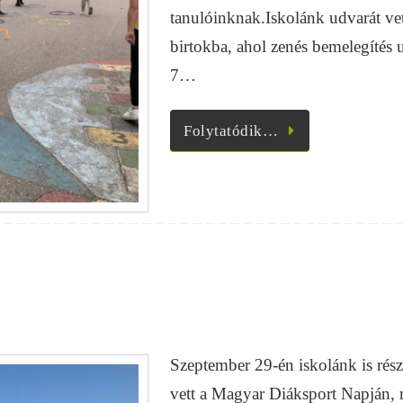
tanulóinknak.Iskolánk udvarát ve
birtokba, ahol zenés bemelegítés 
7…
Folytatódik…
Szeptember 29-én iskolánk is rész
vett a Magyar Diáksport Napján,