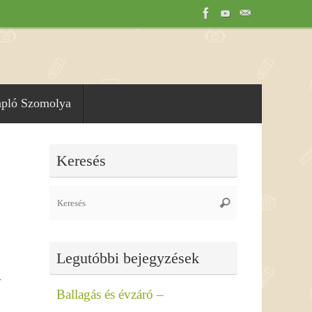
apló Szomolya
Keresés
Search
Keresés
for:
Legutóbbi bejegyzések
y
Ballagás és évzáró –