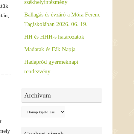
székhelyintézmény
ttük
Ballagás és évzáró a Móra Ferenc
után,
Tagiskolában 2026. 06. 19.
HH és HHH-s határozatok
Madarak és Fák Napja
Hadapród gyermeknapi
rendezvény
Archívum
Archívum
t
 mely
Gyakori címek