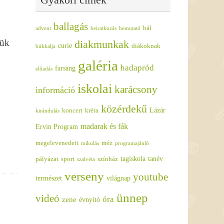
ballagás
bál
advent
beiratkozás
bemutató
tük
diakmunkak
curie
diákoknak
bükkalja
galéria
hadapród
farsang
előadás
iskolai
karácsony
információ
közérdekű
Lázár
koncert
kréta
kirándulás
madarak és fák
Ervin Program
megelevenedett
méz
mikulás
programajánló
tagiskola
tanév
pályázat
sport
színház
szalvéta
verseny
youtube
természet
világnap
ünnep
videó
óra
zene
évnyitó