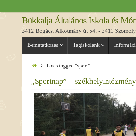
Tovább
a
Bükkalja Általános Iskola és Mór
tartalomra
3412 Bogács, Alkotmány út 54. - 3411 Szomolya
Tovább
Bemutatkozás
Tagiskolánk
Informác
a
tartalomra
Home
Posts tagged "sport"
„Sportnap” – székhelyintézmény