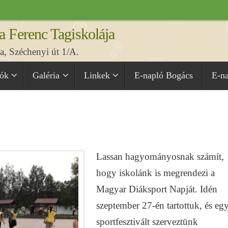
a Ferenc Tagiskolája
, Széchenyi út 1/A.
iók
Galéria
Linkek
E-napló Bogács
E-n
Lassan hagyományosnak számít,
hogy iskolánk is megrendezi a
Magyar Diáksport Napját. Idén
szeptember 27-én tartottuk, és eg
sportfesztivált szerveztünk