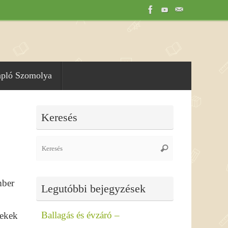
apló Szomolya
Keresés
Search
Keresés
for:
mber
Legutóbbi bejegyzések
Ballagás és évzáró –
rekek