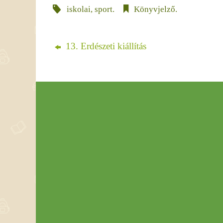
iskolai
,
sport
.
Könyvjelző
.
13. Erdészeti kiállítás