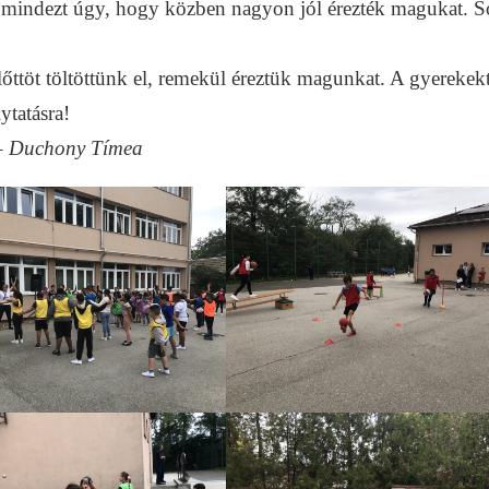
t, mindezt úgy, hogy közben nagyon jól érezték magukat. S
lőttöt töltöttünk el, remekül éreztük magunkat. A gyerekek
ytatásra!
–
Duchony Tímea