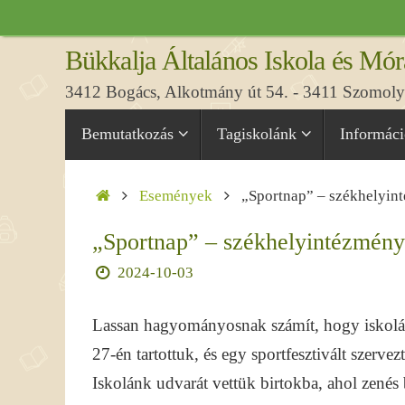
Tovább
a
Bükkalja Általános Iskola és Mór
tartalomra
3412 Bogács, Alkotmány út 54. - 3411 Szomolya
Tovább
Bemutatkozás
Tagiskolánk
Informác
a
tartalomra
Home
Események
„Sportnap” – székhelyin
„Sportnap” – székhelyintézmény
2024-10-03
Lassan hagyományosnak számít, hogy iskolán
27-én tartottuk, és egy sportfesztivált szerve
Iskolánk udvarát vettük birtokba, ahol zenés 