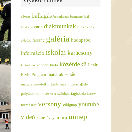
ballagás
bál
advent
beiratkozás
bemutató
diakmunkak
curie
diákoknak
bükkalja
galéria
hadapród
farsang
előadás
iskolai
karácsony
információ
közérdekű
Lázár
koncert
kréta
kirándulás
madarak és fák
Ervin Program
megelevenedett
méz
mikulás
programajánló
tagiskola
tanév
pályázat
sport
színház
szalvéta
verseny
youtube
természet
világnap
ünnep
videó
óra
zene
évnyitó