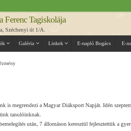
a Ferenc Tagiskolája
, Széchenyi út 1/A.
iók
Galéria
Linkek
E-napló Bogács
E-n
tézmény
k is megrendezi a Magyar Diáksport Napját. Idén szepte
ztünk tanulóinknak.
bemelegítés után, 7 állomáson keresztül fejlesztettük a gye