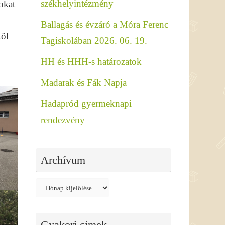
székhelyintézmény
okat
Ballagás és évzáró a Móra Ferenc
től
Tagiskolában 2026. 06. 19.
HH és HHH-s határozatok
Madarak és Fák Napja
Hadapród gyermeknapi
rendezvény
Archívum
Archívum
Gyakori címek