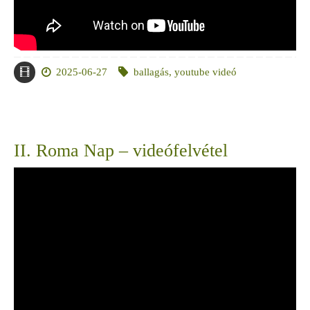
2025-06-27
ballagás
,
youtube videó
II. Roma Nap – videófelvétel