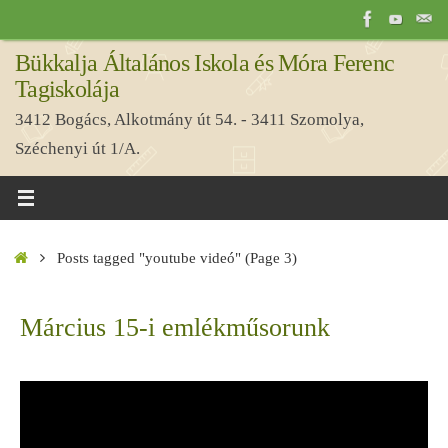
Tovább
a
Bükkalja Általános Iskola és Móra Ferenc
tartalomra
Tagiskolája
3412 Bogács, Alkotmány út 54. - 3411 Szomolya,
Széchenyi út 1/A.
Home
Posts tagged "youtube videó"
(Page 3)
Március 15-i emlékműsorunk