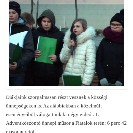
Diákjaink szorgalmasan részt vesznek a községi
ünnepségeken is. Az alábbiakban a közelmúlt
eseményeiből válogattunk ki négy videót. 1.
Adventköszöntő ünnepi műsor a Fiatalok terén: 6 perc 42
másodperctől…