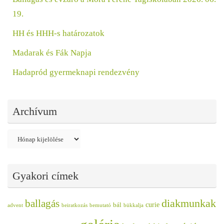
19.
HH és HHH-s határozatok
Madarak és Fák Napja
Hadapród gyermeknapi rendezvény
Archívum
Archívum
Gyakori címek
diakmunkak
ballagás
curie
bál
advent
beiratkozás
bemutató
bükkalja