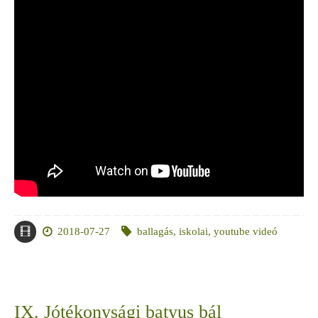
2018-07-27
ballagás
,
iskolai
,
youtube videó
IX. Jótékonysági batyus bál