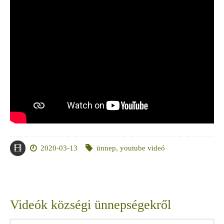
2020-03-13
ünnep
,
youtube videó
Videók községi ünnepségekről