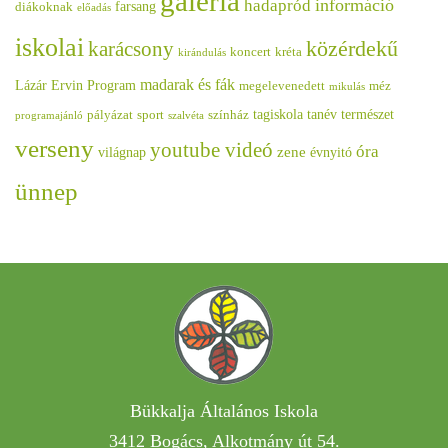
galéria
információ
hadapród
farsang
diákoknak
előadás
iskolai
közérdekű
karácsony
koncert
kréta
kirándulás
madarak és fák
Lázár Ervin Program
megelevenedett
méz
mikulás
tagiskola
tanév
természet
pályázat
sport
színház
programajánló
szalvéta
verseny
youtube videó
óra
zene
világnap
évnyitó
ünnep
Bükkalja Általános Iskola
3412 Bogács, Alkotmány út 54.