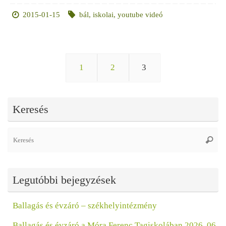
2015-01-15
bál
,
iskolai
,
youtube videó
1
2
3
Keresés
Se
Keres
fo
Legutóbbi bejegyzések
Ballagás és évzáró – székhelyintézmény
Ballagás és évzáró a Móra Ferenc Tagiskolában 2026. 06.