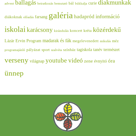
diakmunkak
ballagás
curie
bál
advent
beiratkozás
bemutató
bükkalja
galéria
információ
hadapród
farsang
diákoknak
előadás
iskolai
közérdekű
karácsony
koncert
kréta
kirándulás
madarak és fák
Lázár Ervin Program
megelevenedett
méz
mikulás
tagiskola
tanév
természet
pályázat
sport
színház
programajánló
szalvéta
verseny
youtube videó
óra
zene
világnap
évnyitó
ünnep