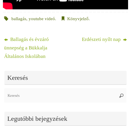
ballagás
,
youtube videó
.
Könyvjelző
.
Ballagás és évzáró
Erdészeti nyílt nap
ünnepség a Bükkalja
Általános Iskolában
Keresés
Se
Keres
fo
Legutóbbi bejegyzések