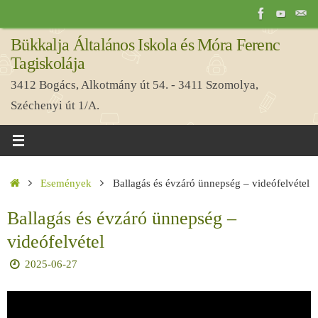
Tovább
a
Bükkalja Általános Iskola és Móra Ferenc
tartalomra
Tagiskolája
3412 Bogács, Alkotmány út 54. - 3411 Szomolya,
Széchenyi út 1/A.
Home
Események
Ballagás és évzáró ünnepség – videófelvétel
Ballagás és évzáró ünnepség –
videófelvétel
2025-06-27