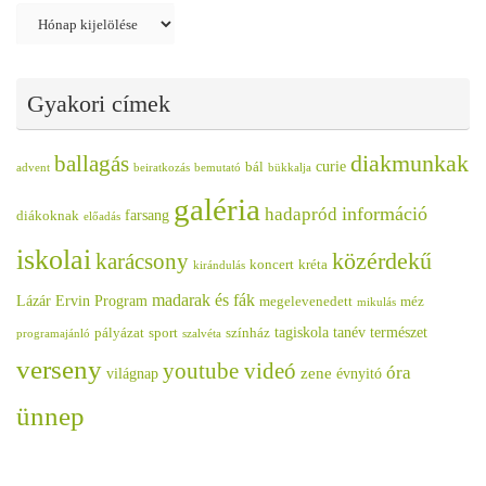
Archívum
Gyakori címek
diakmunkak
ballagás
curie
bál
advent
beiratkozás
bemutató
bükkalja
galéria
információ
hadapród
farsang
diákoknak
előadás
iskolai
közérdekű
karácsony
koncert
kréta
kirándulás
madarak és fák
Lázár Ervin Program
megelevenedett
méz
mikulás
tagiskola
tanév
természet
pályázat
sport
színház
programajánló
szalvéta
verseny
youtube videó
óra
zene
világnap
évnyitó
ünnep