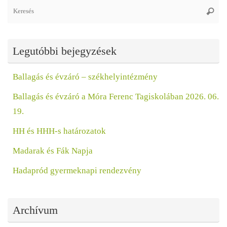
Se
Keres
fo
Legutóbbi bejegyzések
Ballagás és évzáró – székhelyintézmény
Ballagás és évzáró a Móra Ferenc Tagiskolában 2026. 06.
19.
HH és HHH-s határozatok
Madarak és Fák Napja
Hadapród gyermeknapi rendezvény
Archívum