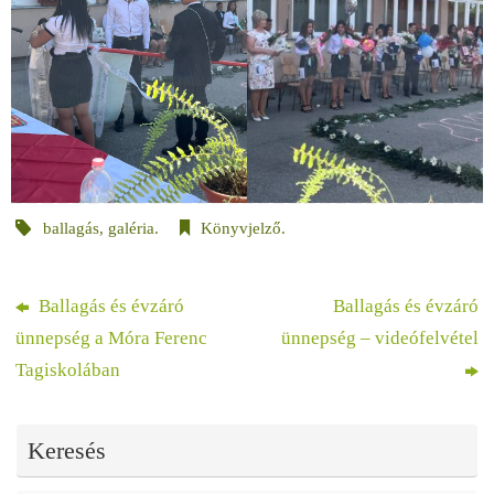
ballagás
,
galéria
.
Könyvjelző
.
Ballagás és évzáró
Ballagás és évzáró
ünnepség a Móra Ferenc
ünnepség – videófelvétel
Tagiskolában
Keresés