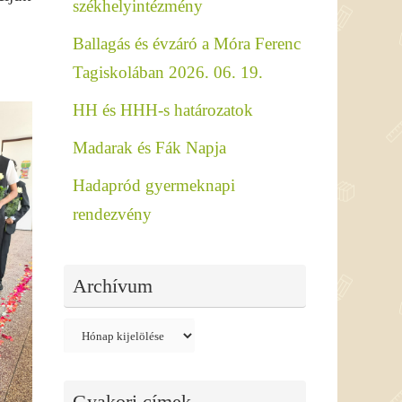
székhelyintézmény
Ballagás és évzáró a Móra Ferenc
Tagiskolában 2026. 06. 19.
HH és HHH-s határozatok
Madarak és Fák Napja
Hadapród gyermeknapi
rendezvény
Archívum
Archívum
Gyakori címek