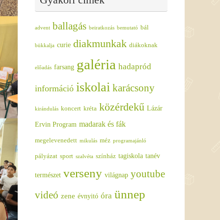
ballagás
bál
advent
beiratkozás
bemutató
diakmunkak
curie
diákoknak
bükkalja
galéria
hadapród
farsang
előadás
iskolai
karácsony
információ
közérdekű
Lázár
koncert
kréta
kirándulás
madarak és fák
Ervin Program
megelevenedett
méz
mikulás
programajánló
tagiskola
tanév
pályázat
sport
színház
szalvéta
verseny
youtube
természet
világnap
ünnep
videó
óra
zene
évnyitó