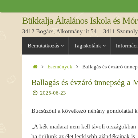
Tovább
a
Bükkalja Általános Iskola és Mór
tartalomra
3412 Bogács, Alkotmány út 54. - 3411 Szomolya
Tovább
Bemutatkozás
Tagiskolánk
Informác
a
tartalomra
Home
Események
Ballagás és évzáró ünne
Ballagás és évzáró ünnepség a 
2025-06-23
Búcsúzóul a következő néhány gondolattal kö
„A kék madarat nem kell távoli országokban 
ha örülünk az élet legkisebb ajándékainak is,