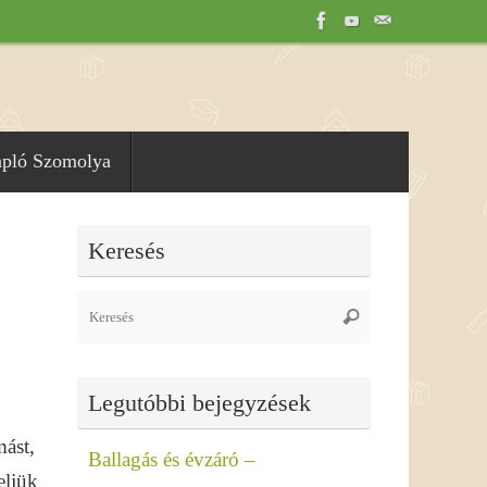
apló Szomolya
Keresés
Search
Keresés
for:
Legutóbbi bejegyzések
mást,
Ballagás és évzáró –
eljük