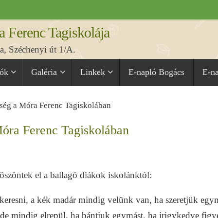
a Ferenc Tagiskolája
, Széchenyi út 1/A.
iók
Galéria
Linkek
E-napló Bogács
E-n
pség a Móra Ferenc Tagiskolában
Móra Ferenc Tagiskolában
szöntek el a ballagó diákok iskolánktól:
keresni, a kék madár mindig velünk van, ha szeretjük egy
 de mindig elrepül, ha bántjuk egymást, ha irigykedve figy