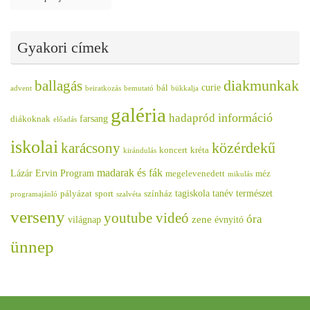
Gyakori címek
diakmunkak
ballagás
curie
bál
advent
beiratkozás
bemutató
bükkalja
galéria
információ
hadapród
farsang
diákoknak
előadás
iskolai
közérdekű
karácsony
koncert
kréta
kirándulás
madarak és fák
Lázár Ervin Program
megelevenedett
méz
mikulás
tagiskola
tanév
természet
pályázat
sport
színház
programajánló
szalvéta
verseny
youtube videó
óra
zene
világnap
évnyitó
ünnep