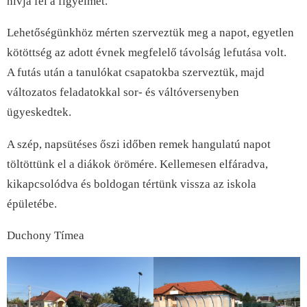
hívja fel a figyelmet.
Lehetőségünkhöz mérten szerveztük meg a napot, egyetlen
kötöttség az adott évnek megfelelő távolság lefutása volt.
A futás után a tanulókat csapatokba szerveztük, majd
változatos feladatokkal sor- és váltóversenyben
ügyeskedtek.
A szép, napsütéses őszi időben remek hangulatú napot
töltöttünk el a diákok örömére. Kellemesen elfáradva,
kikapcsolódva és boldogan tértünk vissza az iskola
épületébe.
Duchony Tímea