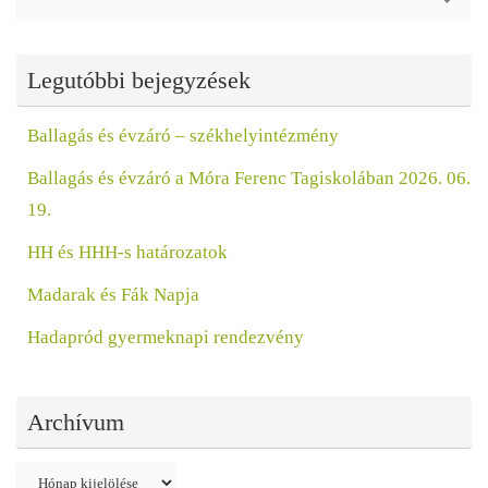
fo
Legutóbbi bejegyzések
Ballagás és évzáró – székhelyintézmény
Ballagás és évzáró a Móra Ferenc Tagiskolában 2026. 06.
19.
HH és HHH-s határozatok
Madarak és Fák Napja
Hadapród gyermeknapi rendezvény
Archívum
Archívum