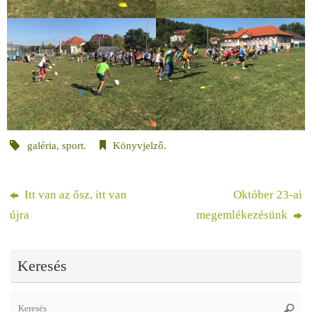
galéria
,
sport
.
Könyvjelző
.
Itt van az ősz, itt van
Október 23-ai
újra
megemlékezésünk
Keresés
Se
Keres