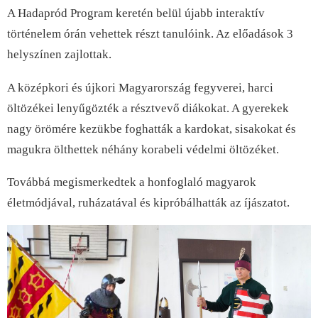
A Hadapród Program keretén belül újabb interaktív
történelem órán vehettek részt tanulóink. Az előadások 3
helyszínen zajlottak.
A középkori és újkori Magyarország fegyverei, harci
öltözékei lenyűgözték a résztvevő diákokat. A gyerekek
nagy örömére kezükbe foghatták a kardokat, sisakokat és
magukra ölthettek néhány korabeli védelmi öltözéket.
Továbbá megismerkedtek a honfoglaló magyarok
életmódjával, ruházatával és kipróbálhatták az íjászatot.