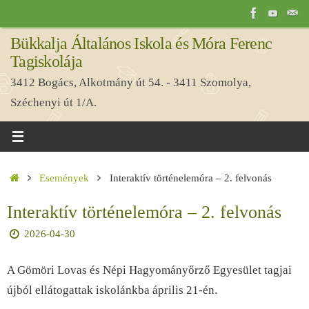
Tovább
a
Bükkalja Általános Iskola és Móra Ferenc
tartalomra
Tagiskolája
3412 Bogács, Alkotmány út 54. - 3411 Szomolya,
Széchenyi út 1/A.
Home
Események
Interaktív történelemóra – 2. felvonás
Interaktív történelemóra – 2. felvonás
2026-04-30
A Gömöri Lovas és Népi Hagyományőrző Egyesület tagjai
újból ellátogattak iskolánkba április 21-én.