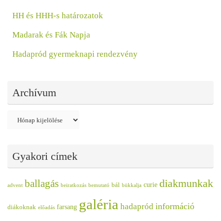
HH és HHH-s határozatok
Madarak és Fák Napja
Hadapród gyermeknapi rendezvény
Archívum
Archívum
Gyakori címek
diakmunkak
ballagás
curie
bál
advent
beiratkozás
bemutató
bükkalja
galéria
információ
hadapród
farsang
diákoknak
előadás