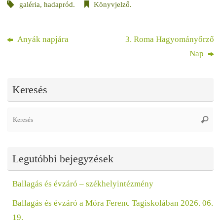
galéria
,
hadapród
.
Könyvjelző
.
Anyák napjára
3. Roma Hagyományőrző
Nap
Keresés
Se
Keres
fo
Legutóbbi bejegyzések
Ballagás és évzáró – székhelyintézmény
Ballagás és évzáró a Móra Ferenc Tagiskolában 2026. 06.
19.