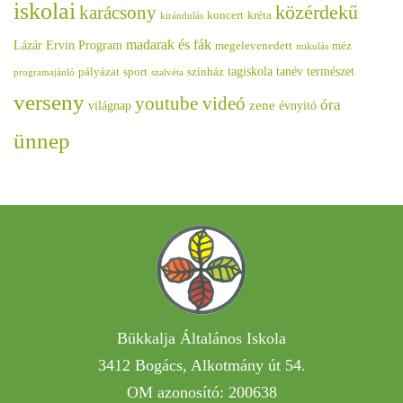
iskolai
közérdekű
karácsony
koncert
kréta
kirándulás
madarak és fák
Lázár Ervin Program
megelevenedett
méz
mikulás
tagiskola
tanév
természet
pályázat
sport
színház
programajánló
szalvéta
verseny
youtube videó
óra
zene
világnap
évnyitó
ünnep
Bükkalja Általános Iskola
3412 Bogács, Alkotmány út 54.
OM azonosító: 200638