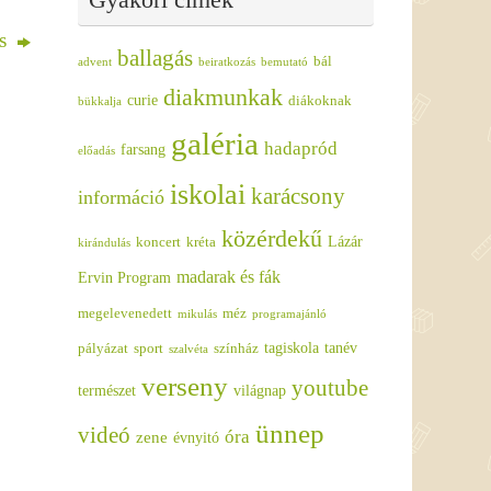
ás
ballagás
bál
advent
beiratkozás
bemutató
diakmunkak
curie
diákoknak
bükkalja
galéria
hadapród
farsang
előadás
iskolai
karácsony
információ
közérdekű
Lázár
koncert
kréta
kirándulás
madarak és fák
Ervin Program
megelevenedett
méz
mikulás
programajánló
tagiskola
tanév
pályázat
sport
színház
szalvéta
verseny
youtube
természet
világnap
ünnep
videó
óra
zene
évnyitó