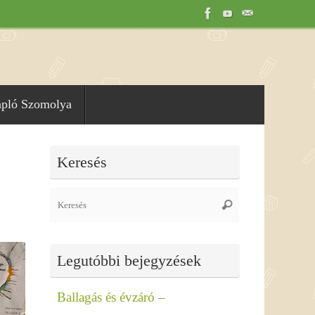
apló Szomolya
Keresés
Search
Keresés
for:
Legutóbbi bejegyzések
Ballagás és évzáró –