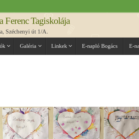
a Ferenc Tagiskolája
, Széchenyi út 1/A.
iók
Galéria
Linkek
E-napló Bogács
E-n