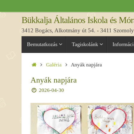
Tovább
a
Bükkalja Általános Iskola és Mór
tartalomra
3412 Bogács, Alkotmány út 54. - 3411 Szomolya
Tovább
Bemutatkozás
Tagiskolánk
Informác
a
tartalomra
Home
Galéria
Anyák napjára
Anyák napjára
2026-04-30