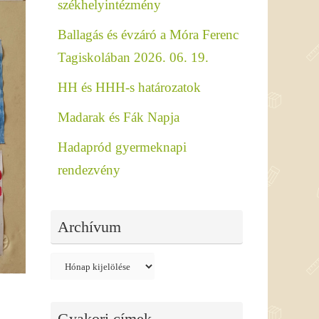
székhelyintézmény
Ballagás és évzáró a Móra Ferenc
Tagiskolában 2026. 06. 19.
HH és HHH-s határozatok
Madarak és Fák Napja
Hadapród gyermeknapi
rendezvény
Archívum
Archívum
Gyakori címek