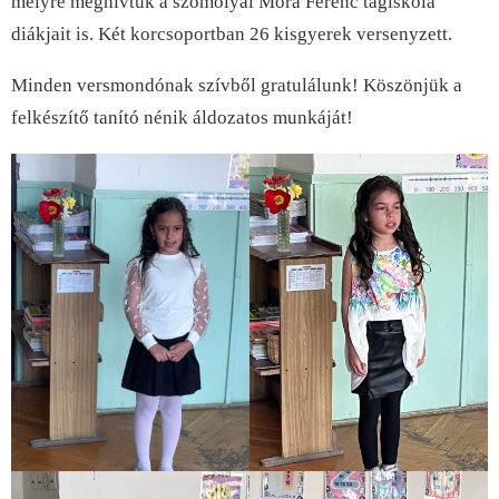
melyre meghívtuk a szomolyai Móra Ferenc tagiskola
diákjait is. Két korcsoportban 26 kisgyerek versenyzett.
Minden versmondónak szívből gratulálunk! Köszönjük a
felkészítő tanító nénik áldozatos munkáját!