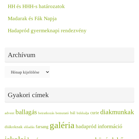
HH és HHH-s határozatok
Madarak és Fák Napja
Hadapród gyermeknapi rendezvény
Archívum
Archívum
Gyakori címek
diakmunkak
ballagás
curie
bál
advent
beiratkozás
bemutató
bükkalja
galéria
információ
hadapród
farsang
diákoknak
előadás