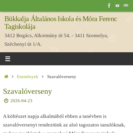
Tovább
a
Bükkalja Általános Iskola és Móra Ferenc
tartalomra
Tagiskolája
3412 Bogács, Alkotmány út 54. - 3411 Szomolya,
Széchenyi út 1/A.
Home
Események
Szavalóverseny
Szavalóverseny
2026-04-23
A költészet napja alkalmából ebben a tanévben is
szavalóversenyt rendeztünk az alsó tagozatos tanulóknak,