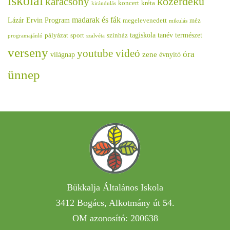
iskolai
közérdekű
karácsony
koncert
kréta
kirándulás
madarak és fák
Lázár Ervin Program
megelevenedett
méz
mikulás
tagiskola
tanév
természet
pályázat
sport
színház
programajánló
szalvéta
verseny
youtube videó
óra
zene
világnap
évnyitó
ünnep
Bükkalja Általános Iskola
3412 Bogács, Alkotmány út 54.
OM azonosító: 200638