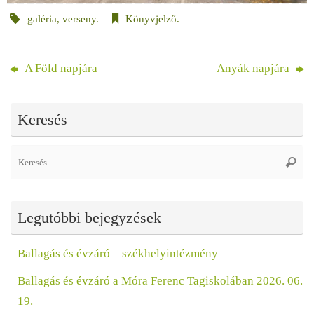
galéria
,
verseny
.
Könyvjelző
.
A Föld napjára
Anyák napjára
Keresés
Se
Keres
fo
Legutóbbi bejegyzések
Ballagás és évzáró – székhelyintézmény
Ballagás és évzáró a Móra Ferenc Tagiskolában 2026. 06.
19.