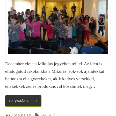
December eleje a Mikulás jegyében telt el. Az idén is
ellátogatott iskolánkba a Mikulás, sok-sok ajándékkal
halmozta el a gyerekeket, akik kedves versekkel,
énekekkel, zenés produkcióval köszönték meg…
Folytatódik…
2015-01-16
iskolai
,
ünnep