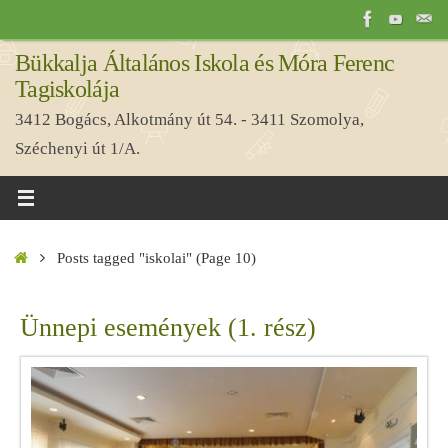
Tovább
a
Bükkalja Általános Iskola és Móra Ferenc
tartalomra
Tagiskolája
3412 Bogács, Alkotmány út 54. - 3411 Szomolya,
Széchenyi út 1/A.
Home
Posts tagged "iskolai"
(Page 10)
Ünnepi események (1. rész)