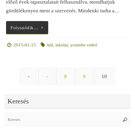
előző évek tapasztalatait felhasználva, mondhatjuk
gördülékenyen ment a szervezés. Mindenki tudta a…
Folytatódik…
2015-01-15
bál
,
iskolai
,
youtube videó
«
‹
8
9
10
Keresés
Se
Keres
fo