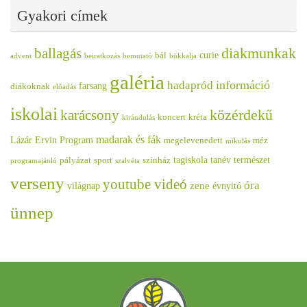
Gyakori címek
diakmunkak
ballagás
curie
bál
advent
beiratkozás
bemutató
bükkalja
galéria
információ
hadapród
farsang
diákoknak
előadás
iskolai
közérdekű
karácsony
koncert
kréta
kirándulás
madarak és fák
Lázár Ervin Program
megelevenedett
méz
mikulás
tagiskola
tanév
természet
pályázat
sport
színház
programajánló
szalvéta
verseny
youtube videó
óra
zene
világnap
évnyitó
ünnep