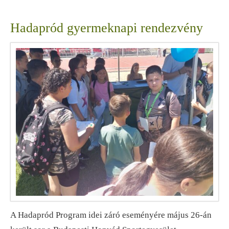
Hadapród gyermeknapi rendezvény
A Hadapród Program idei záró eseményére május 26-án