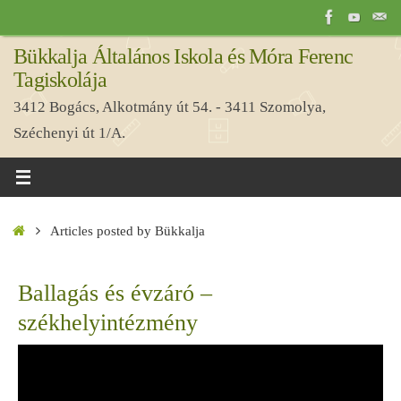
Tovább
a
Bükkalja Általános Iskola és Móra Ferenc
tartalomra
Tagiskolája
3412 Bogács, Alkotmány út 54. - 3411 Szomolya,
Széchenyi út 1/A.
Home
Articles posted by Bükkalja
Ballagás és évzáró –
székhelyintézmény