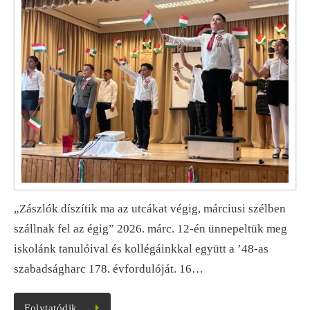
„Zászlók díszítik ma az utcákat végig, márciusi szélben
szállnak fel az égig” 2026. márc. 12-én ünnepeltük meg
iskolánk tanulóival és kollégáinkkal együtt a ’48-as
szabadságharc 178. évfordulóját. 16…
Folytatódik…