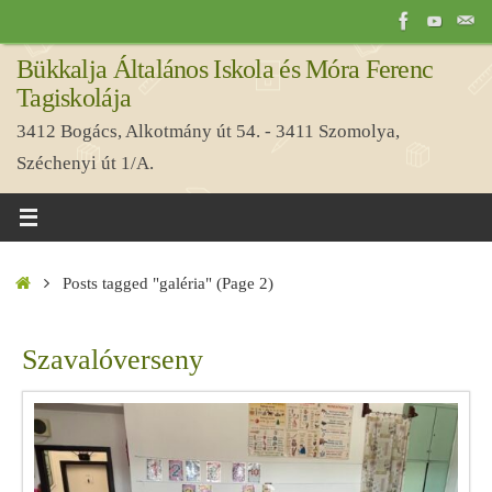
Tovább
a
Bükkalja Általános Iskola és Móra Ferenc
tartalomra
Tagiskolája
3412 Bogács, Alkotmány út 54. - 3411 Szomolya,
Széchenyi út 1/A.
Home
Posts tagged "galéria"
(Page 2)
Szavalóverseny