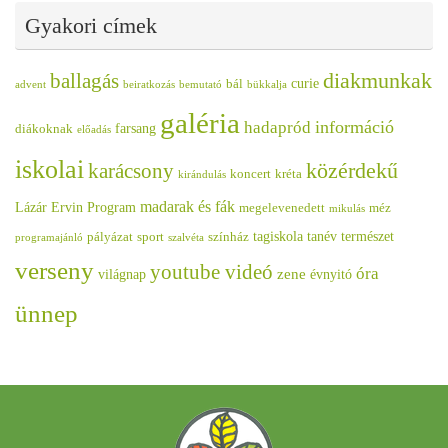
Gyakori címek
diakmunkak
ballagás
curie
bál
advent
beiratkozás
bemutató
bükkalja
galéria
információ
hadapród
farsang
diákoknak
előadás
iskolai
közérdekű
karácsony
koncert
kréta
kirándulás
madarak és fák
Lázár Ervin Program
megelevenedett
méz
mikulás
tagiskola
tanév
természet
pályázat
sport
színház
programajánló
szalvéta
verseny
youtube videó
óra
zene
világnap
évnyitó
ünnep