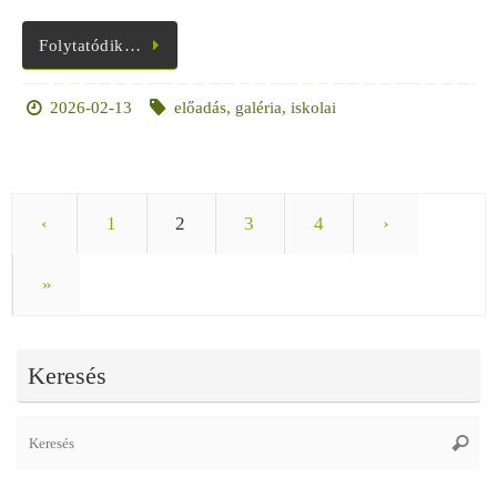
Folytatódik…
2026-02-13
előadás
,
galéria
,
iskolai
‹
1
2
3
4
›
»
Keresés
Se
Keres
fo