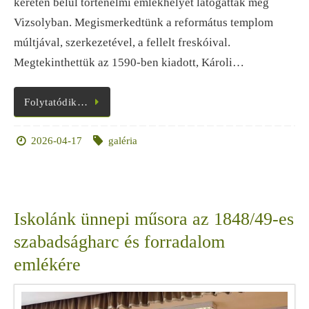
keretén belül történelmi emlékhelyet látogattak meg
Vizsolyban. Megismerkedtünk a református templom
múltjával, szerkezetével, a fellelt freskóival.
Megtekinthettük az 1590-ben kiadott, Károli…
Folytatódik…
2026-04-17
galéria
Iskolánk ünnepi műsora az 1848/49-es
szabadságharc és forradalom
emlékére