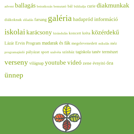
diakmunkak
ballagás
curie
bál
advent
beiratkozás
bemutató
bükkalja
galéria
információ
hadapród
farsang
diákoknak
előadás
iskolai
közérdekű
karácsony
koncert
kréta
kirándulás
madarak és fák
Lázár Ervin Program
megelevenedett
méz
mikulás
tagiskola
tanév
természet
pályázat
sport
színház
programajánló
szalvéta
verseny
youtube videó
óra
zene
világnap
évnyitó
ünnep