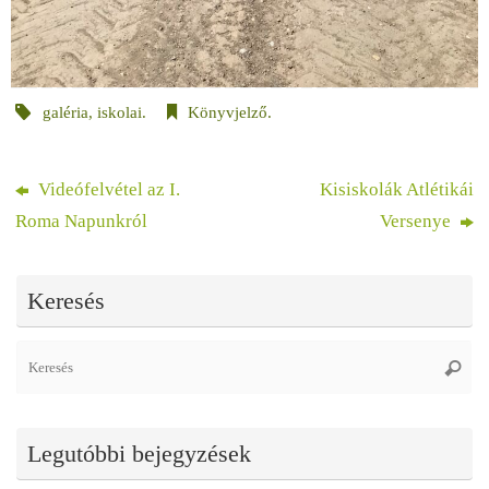
galéria
,
iskolai
.
Könyvjelző
.
Videófelvétel az I.
Kisiskolák Atlétikái
Roma Napunkról
Versenye
Keresés
Se
Keres
fo
Legutóbbi bejegyzések