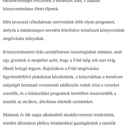
elkötelezettséget érezzenek a természet iránt, s majdan
környezettudatos életet éljenek.
Idén tavasszal céltudatosan szerveztünk több olyan programot,
melyek a mindennapos nevelést felerősítve természeti környezetünk
megóvására irányultak.
Környezetismeret órán szemléletesen összefoglaltuk mindazt, amit
egy gyermek is megtehet azért, hogy a Föld még sok ezer évig
élhető bolygó legyen. Rajzórákon a Föld megóvására
figyelemfelhívó plakátokat készítettünk, a könyvtárban a természet
szépségét bemutató versmondó találkozón vettek részt a verseket
szeretők, és a falutisztítási programok keretében összeszedték a
tanulók az utcákon, árkokban eldobált szemeteket.
Madarak és fák napja alkalmából akadályversenyt rendeztünk,
minden állomáson játékos feladatokkal gazdagítottuk a tanulók