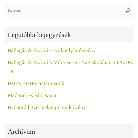
Se
Keres
fo
Legutóbbi bejegyzések
Ballagás és évzáró – székhelyintézmény
Ballagás és évzáró a Móra Ferenc Tagiskolában 2026. 06.
19.
HH és HHH-s határozatok
Madarak és Fák Napja
Hadapród gyermeknapi rendezvény
Archívum