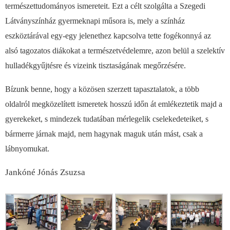
természettudományos ismereteit. Ezt a célt szolgálta a Szegedi
Látványszínház gyermeknapi műsora is, mely a színház
eszköztárával egy-egy jelenethez kapcsolva tette fogékonnyá az
alsó tagozatos diákokat a természetvédelemre, azon belül a szelektív
hulladékgyűjtésre és vizeink tisztaságának megőrzésére.
Bízunk benne, hogy a közösen szerzett tapasztalatok, a több
oldalról megközelített ismeretek hosszú időn át emlékeztetik majd a
gyerekeket, s mindezek tudatában mérlegelik cselekedeteiket, s
bármerre járnak majd, nem hagynak maguk után mást, csak a
lábnyomukat.
Jankóné Jónás Zsuzsa