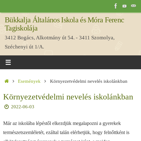
Tovább
a
Bükkalja Általános Iskola és Móra Ferenc
tartalomra
Tagiskolája
3412 Bogács, Alkotmány út 54. - 3411 Szomolya,
Széchenyi út 1/A.
Home
Események
Környezetvédelmi nevelés iskolánkban
Környezetvédelmi nevelés iskolánkban
2022-06-03
Már az iskolába lépéstől elkezdjük megalapozni a gyerekek
természetszemléletét, ezáltal talán elérhetjük, hogy felnőttként is