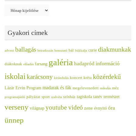
Archívum
Gyakori címek
diakmunkak
ballagás
curie
bál
advent
beiratkozás
bemutató
bükkalja
galéria
információ
hadapród
farsang
diákoknak
előadás
iskolai
közérdekű
karácsony
koncert
kréta
kirándulás
madarak és fák
Lázár Ervin Program
megelevenedett
méz
mikulás
tagiskola
tanév
természet
pályázat
sport
színház
programajánló
szalvéta
verseny
youtube videó
óra
zene
világnap
évnyitó
ünnep