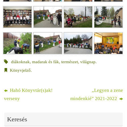
diákoknak
,
madarak és fák
,
természet
,
világnap
.
Könyvjelző
.
Hahó Könyvtár(s)ak!
„Legyen a zene
verseny
mindenkié” 2021-2022
Keresés