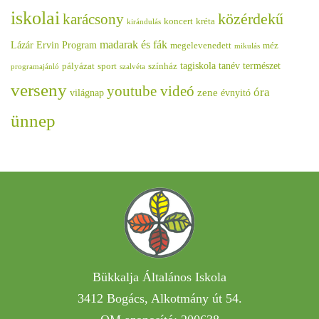
iskolai
közérdekű
karácsony
koncert
kréta
kirándulás
madarak és fák
Lázár Ervin Program
megelevenedett
méz
mikulás
tagiskola
tanév
természet
pályázat
sport
színház
programajánló
szalvéta
verseny
youtube videó
óra
zene
világnap
évnyitó
ünnep
Bükkalja Általános Iskola
3412 Bogács, Alkotmány út 54.