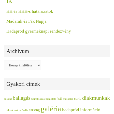
19.
HH és HHH-s határozatok
Madarak és Fák Napja
Hadapród gyermeknapi rendezvény
Archívum
Archívum
Gyakori címek
diakmunkak
ballagás
curie
bál
advent
beiratkozás
bemutató
bükkalja
galéria
információ
hadapród
farsang
diákoknak
előadás