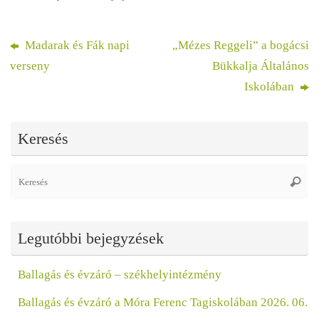
Madarak és Fák napi
„Mézes Reggeli” a bogácsi
verseny
Bükkalja Általános
Iskolában
Keresés
Se
Keres
fo
Legutóbbi bejegyzések
Ballagás és évzáró – székhelyintézmény
Ballagás és évzáró a Móra Ferenc Tagiskolában 2026. 06.