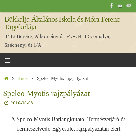
Tovább
a
Bükkalja Általános Iskola és Móra Ferenc
tartalomra
Tagiskolája
3412 Bogács, Alkotmány út 54. - 3411 Szomolya,
Széchenyi út 1/A.
Home
Hírek
Speleo Myotis rajzpályázat
Speleo Myotis rajzpályázat
2016-06-08
A Speleo Myotis Barlangkutató, Természetjáró és
Természetvédő Egyesület rajzpályázatán elért