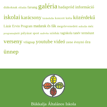
galéria
információ
hadapród
farsang
diákoknak
előadás
iskolai
közérdekű
karácsony
koncert
kréta
kirándulás
madarak és fák
Lázár Ervin Program
megelevenedett
méz
mikulás
tagiskola
tanév
természet
pályázat
sport
színház
programajánló
szalvéta
verseny
youtube videó
óra
zene
világnap
évnyitó
ünnep
Bükkalja Általános Iskola