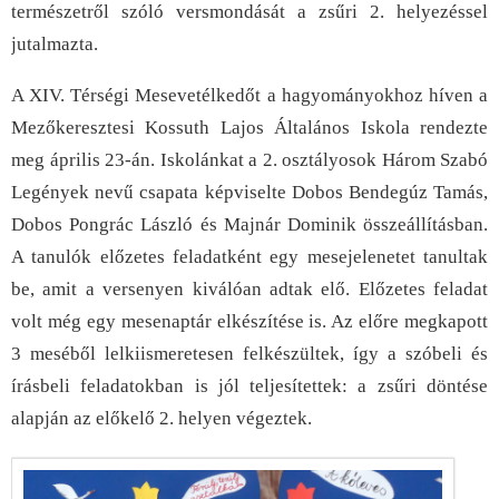
természetről szóló versmondását a zsűri 2. helyezéssel
jutalmazta.
A XIV. Térségi Mesevetélkedőt a hagyományokhoz híven a
Mezőkeresztesi Kossuth Lajos Általános Iskola rendezte
meg április 23-án. Iskolánkat a 2. osztályosok Három Szabó
Legények nevű csapata képviselte Dobos Bendegúz Tamás,
Dobos Pongrác László és Majnár Dominik összeállításban.
A tanulók előzetes feladatként egy mesejelenetet tanultak
be, amit a versenyen kiválóan adtak elő. Előzetes feladat
volt még egy mesenaptár elkészítése is. Az előre megkapott
3 meséből lelkiismeretesen felkészültek, így a szóbeli és
írásbeli feladatokban is jól teljesítettek: a zsűri döntése
alapján az előkelő 2. helyen végeztek.