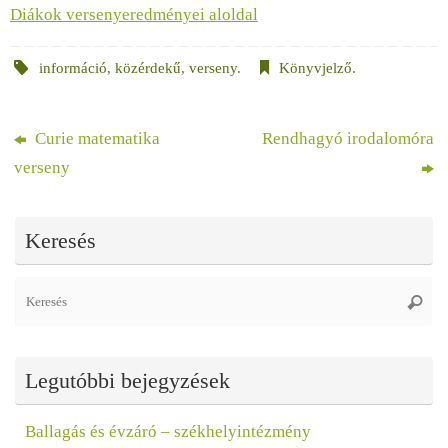
Diákok versenyeredményei aloldal
információ
,
közérdekű
,
verseny
.
Könyvjelző
.
Curie matematika
Rendhagyó irodalomóra
verseny
Keresés
Se
Keres
fo
Legutóbbi bejegyzések
Ballagás és évzáró – székhelyintézmény