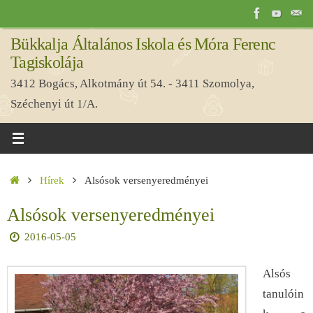
Tovább
a
Bükkalja Általános Iskola és Móra Ferenc
tartalomra
Tagiskolája
3412 Bogács, Alkotmány út 54. - 3411 Szomolya,
Széchenyi út 1/A.
Home
Hírek
Alsósok versenyeredményei
Alsósok versenyeredményei
2016-05-05
Alsós
tanulóin