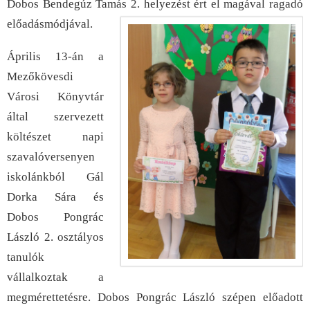
Dobos Bendegúz Tamás 2. helyezést ért el magával ragadó
előadásmódjával.
Április 13-án a
Mezőkövesdi
Városi Könyvtár
által szervezett
költészet napi
szavalóversenyen
iskolánkból Gál
Dorka Sára és
Dobos Pongrác
László 2. osztályos
tanulók
vállalkoztak a
megmérettetésre. Dobos Pongrác László szépen előadott