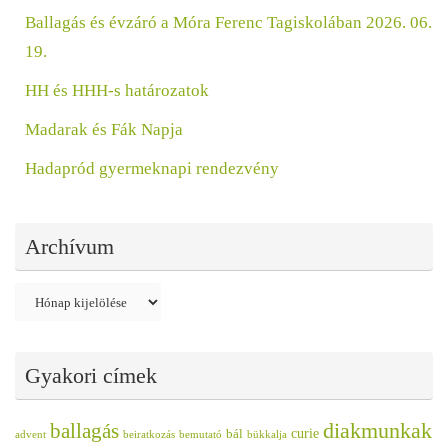
Ballagás és évzáró a Móra Ferenc Tagiskolában 2026. 06.
19.
HH és HHH-s határozatok
Madarak és Fák Napja
Hadapród gyermeknapi rendezvény
Archívum
Archívum
Gyakori címek
diakmunkak
ballagás
curie
bál
advent
beiratkozás
bemutató
bükkalja