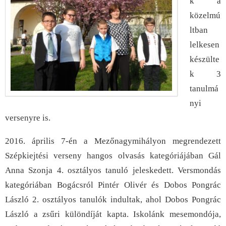
k a
közelmú
ltban
lelkesen
készülte
k 3
tanulmá
nyi
versenyre is.
2016. április 7-én a Mezőnagymihályon megrendezett
Szépkiejtési verseny hangos olvasás kategóriájában Gál
Anna Szonja 4. osztályos tanuló jeleskedett. Versmondás
kategóriában Bogácsról Pintér Olivér és Dobos Pongrác
László 2. osztályos tanulók indultak, ahol Dobos Pongrác
László a zsűri különdíját kapta. Iskolánk mesemondója,