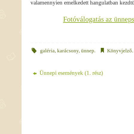
valamennyien emelkedett hangulatban kezdtük 
Fotóválogatás az ünneps
galéria
,
karácsony
,
ünnep
.
Könyvjelző
.
Ünnepi események (1. rész)