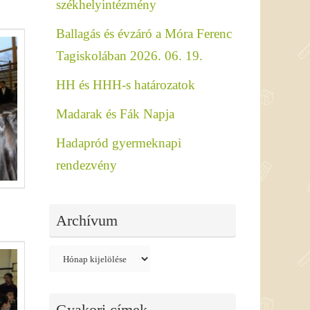
székhelyintézmény
Ballagás és évzáró a Móra Ferenc
Tagiskolában 2026. 06. 19.
HH és HHH-s határozatok
Madarak és Fák Napja
Hadapród gyermeknapi
rendezvény
Archívum
Archívum
Gyakori címek