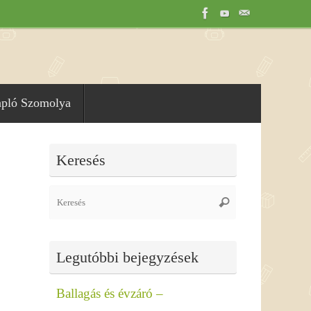
apló Szomolya
Keresés
Search
Keresés
for:
Legutóbbi bejegyzések
Ballagás és évzáró –