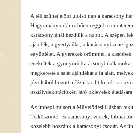
A téli szünet előtti utolsó nap a karácsony ha
Hagyományunkhoz hűen reggel a tornateremb
karácsonyfánál kezdtük a napot. A szépen feldí
ajándék, a gyertyaillat, a karácsonyi zene iga
együttlétet. A gyerekek örömmel, a kisebb
énekelték a gyönyörű karácsonyi dallamokat
megkereste a saját ajándékát a fa alatt, mel
jóvoltából hozott a Jézuska. Itt került sor az 
osztálydekorációkért járó oklevelek átadására 
Az ünnepi műsort a Művelődési Házban teki
Télköszöntő–és karácsonyi versek, bibliai tö
közelebb hozzánk a karácsonyi csodát. Az ü