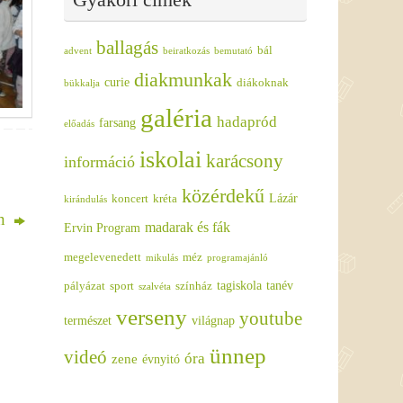
ballagás
bál
advent
beiratkozás
bemutató
diakmunkak
curie
diákoknak
bükkalja
galéria
hadapród
farsang
előadás
iskolai
karácsony
információ
közérdekű
Lázár
koncert
kréta
kirándulás
en
madarak és fák
Ervin Program
megelevenedett
méz
mikulás
programajánló
tagiskola
tanév
pályázat
sport
színház
szalvéta
verseny
youtube
természet
világnap
ünnep
videó
óra
zene
évnyitó