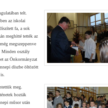
ngulatában telt.
en az iskolai
szített fa, a sok
zán meghitté tették az
ek még megszeppenve
. Minden osztály
yeket az Önkormányzat
ünnepi díszbe öltözött
is.
ntettük meg.
rténetek hozták
nnepi műsor után