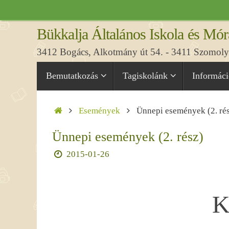
Tovább
a
Bükkalja Általános Iskola és Mór
tartalomra
3412 Bogács, Alkotmány út 54. - 3411 Szomolya
Tovább
Bemutatkozás
Tagiskolánk
Informác
a
tartalomra
Home
Események
Ünnepi események (2. ré
Ünnepi események (2. rész)
2015-01-26
K