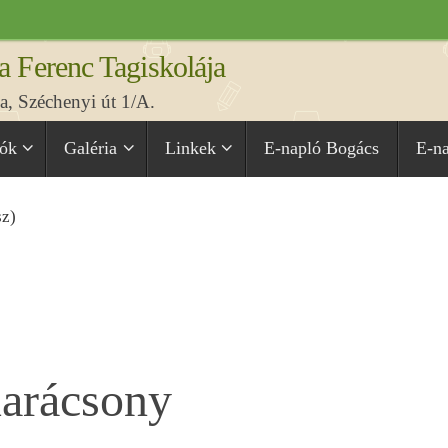
a Ferenc Tagiskolája
, Széchenyi út 1/A.
iók
Galéria
Linkek
E-napló Bogács
E-n
sz)
arácsony