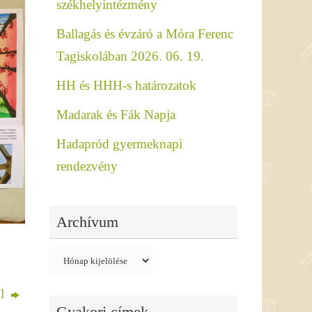
székhelyintézmény
Ballagás és évzáró a Móra Ferenc
Tagiskolában 2026. 06. 19.
HH és HHH-s határozatok
Madarak és Fák Napja
Hadapród gyermeknapi
rendezvény
Archívum
Archívum
ól
Gyakori címek