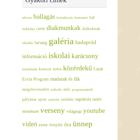
ballagás
bál
advent
beiratkozás
bemutató
diakmunkak
curie
diákoknak
bükkalja
galéria
hadapród
farsang
előadás
iskolai
karácsony
információ
közérdekű
Lázár
koncert
kréta
kirándulás
madarak és fák
Ervin Program
megelevenedett
méz
mikulás
programajánló
tagiskola
tanév
pályázat
sport
színház
szalvéta
verseny
youtube
természet
világnap
ünnep
videó
óra
zene
évnyitó