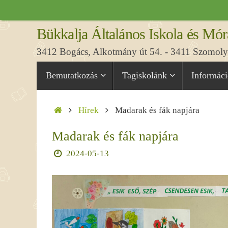
Tovább
a
Bükkalja Általános Iskola és Mór
tartalomra
3412 Bogács, Alkotmány út 54. - 3411 Szomolya
Tovább
Bemutatkozás
Tagiskolánk
Informác
a
tartalomra
Home
Hírek
Madarak és fák napjára
Madarak és fák napjára
2024-05-13