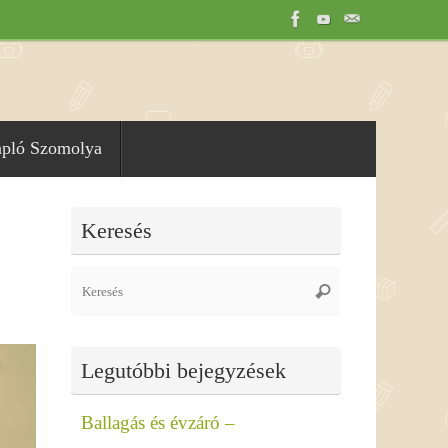
apló Szomolya
Keresés
Search
Keresés
for:
Legutóbbi bejegyzések
Ballagás és évzáró –