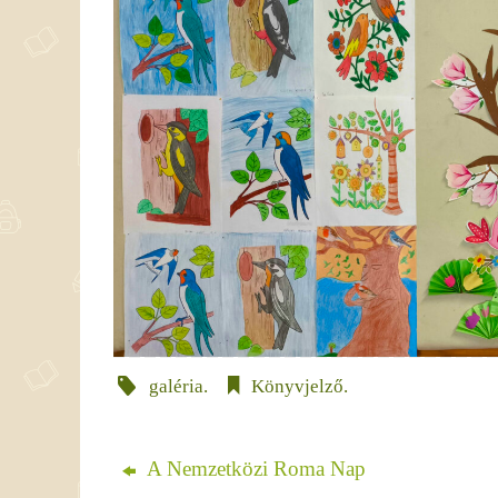
galéria
.
Könyvjelző
.
A Nemzetközi Roma Nap