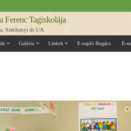
a Ferenc Tagiskolája
, Széchenyi út 1/A.
iók
Galéria
Linkek
E-napló Bogács
E-n