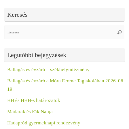
Keresés
Se
Keres
fo
Legutóbbi bejegyzések
Ballagás és évzáró – székhelyintézmény
Ballagás és évzáró a Móra Ferenc Tagiskolában 2026. 06.
19.
HH és HHH-s határozatok
Madarak és Fák Napja
Hadapród gyermeknapi rendezvény