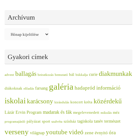
Archívum
Archívum
Gyakori címek
diakmunkak
ballagás
curie
bál
advent
beiratkozás
bemutató
bükkalja
galéria
információ
hadapród
farsang
diákoknak
előadás
iskolai
közérdekű
karácsony
koncert
kréta
kirándulás
madarak és fák
Lázár Ervin Program
megelevenedett
méz
mikulás
tagiskola
tanév
természet
pályázat
sport
színház
programajánló
szalvéta
verseny
youtube videó
óra
zene
világnap
évnyitó