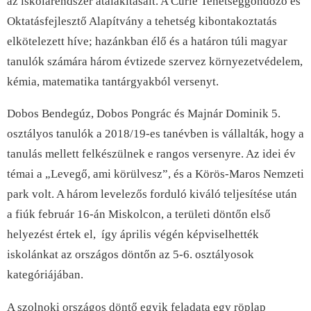
az iskolarendszer átalakításait. A Curie Tehetséggondozó és
Oktatásfejlesztő Alapítvány a tehetség kibontakoztatás
elkötelezett híve; hazánkban élő és a határon túli magyar
tanulók számára három évtizede szervez környezetvédelem,
kémia, matematika tantárgyakból versenyt.
Dobos Bendegúz, Dobos Pongrác és Majnár Dominik 5.
osztályos tanulók a 2018/19-es tanévben is vállalták, hogy a
tanulás mellett felkészülnek e rangos versenyre. Az idei év
témai a „Levegő, ami körülvesz”, és a Körös-Maros Nemzeti
park volt. A három levelezős forduló kiváló teljesítése után
a fiúk február 16-án Miskolcon, a területi döntőn első
helyezést értek el, így április végén képviselhették
iskolánkat az országos döntőn az 5-6. osztályosok
kategóriájában.
A szolnoki országos döntő egyik feladata egy röplap