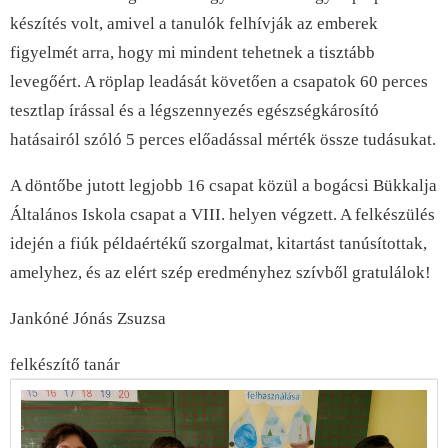
készítés volt, amivel a tanulók felhívják az emberek
figyelmét arra, hogy mi mindent tehetnek a tisztább
levegőért. A röplap leadását követően a csapatok 60 perces
tesztlap írással és a légszennyezés egészségkárosító
hatásairól szóló 5 perces előadással mérték össze tudásukat.
A döntőbe jutott legjobb 16 csapat közül a bogácsi Bükkalja
Általános Iskola csapat a VIII. helyen végzett. A felkészülés
idején a fiúk példaértékű szorgalmat, kitartást tanúsítottak,
amelyhez, és az elért szép eredményhez szívből gratulálok!
Jankóné Jónás Zsuzsa
felkészítő tanár