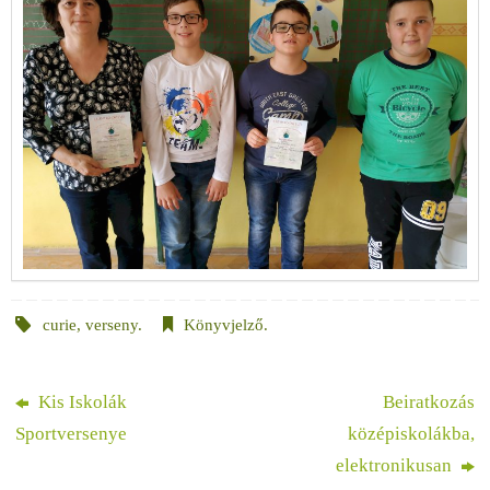
curie
,
verseny
.
Könyvjelző
.
Kis Iskolák
Beiratkozás
Sportversenye
középiskolákba,
elektronikusan