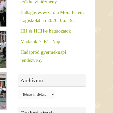
székhelyintézmény
Ballagás és évzáró a Móra Ferenc
Tagiskolában 2026. 06. 19.
HH és HHH-s határozatok
Madarak és Fák Napja
Hadapród gyermeknapi
rendezvény
Archívum
Archívum
Gyakori címek