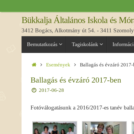
Tovább
a
Bükkalja Általános Iskola és Mór
tartalomra
3412 Bogács, Alkotmány út 54. - 3411 Szomolya
Tovább
Bemutatkozás
Tagiskolánk
Informác
a
tartalomra
Home
Események
Ballagás és évzáró 2017
Ballagás és évzáró 2017-ben
2017-06-28
Fotóválogatásunk a 2016/2017-es tanév ballag