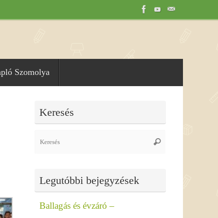
apló Szomolya
Keresés
Search
Keresés
for:
Legutóbbi bejegyzések
Ballagás és évzáró –