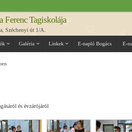
a Ferenc Tagiskolája
, Széchenyi út 1/A.
iók
Galéria
Linkek
E-napló Bogács
E-n
-ben
ásáról és évzárójáról