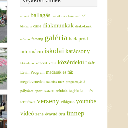
ballagás
bál
advent
beiratkozás
bemutató
diakmunkak
curie
diákoknak
bükkalja
galéria
hadapród
farsang
előadás
iskolai
karácsony
információ
közérdekű
Lázár
koncert
kréta
kirándulás
madarak és fák
Ervin Program
megelevenedett
méz
mikulás
programajánló
tagiskola
tanév
pályázat
sport
színház
szalvéta
verseny
youtube
természet
világnap
ünnep
videó
óra
zene
évnyitó