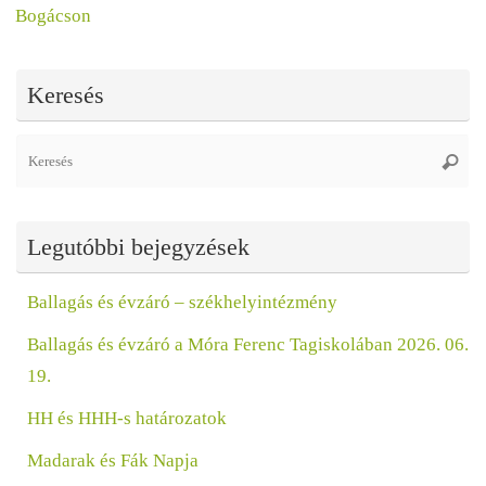
Bogácson
Keresés
Se
Keres
fo
Legutóbbi bejegyzések
Ballagás és évzáró – székhelyintézmény
Ballagás és évzáró a Móra Ferenc Tagiskolában 2026. 06.
19.
HH és HHH-s határozatok
Madarak és Fák Napja