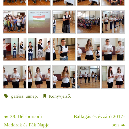
galéria
,
ünnep
.
Könyvjelző
.
39. Dél-borsodi
Ballagás és évzáró 2017-
Madarak és Fák Napja
ben