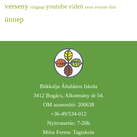
verseny
youtube videó
óra
zene
világnap
évnyitó
ünnep
Bükkalja Általános Iskola
3412 Bogács, Alkotmány út 54.
OM azonosító: 200638
+36-49/534-012
Nyitvatartás: 7-20h
Móra Ferenc Tagiskola