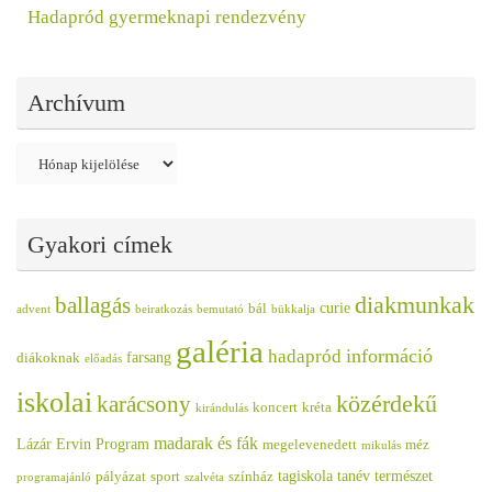
Hadapród gyermeknapi rendezvény
Archívum
Archívum
Gyakori címek
diakmunkak
ballagás
curie
bál
advent
beiratkozás
bemutató
bükkalja
galéria
információ
hadapród
farsang
diákoknak
előadás
iskolai
közérdekű
karácsony
koncert
kréta
kirándulás
madarak és fák
Lázár Ervin Program
megelevenedett
méz
mikulás
tagiskola
tanév
természet
pályázat
sport
színház
programajánló
szalvéta