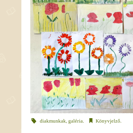
diakmunkak
,
galéria
.
Könyvjelző
.