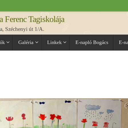
a Ferenc Tagiskolája
, Széchenyi út 1/A.
iók
Galéria
Linkek
E-napló Bogács
E-n