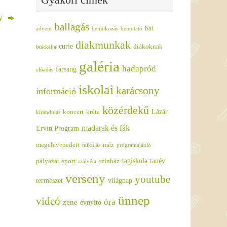
ny
ballagás
bál
advent
beiratkozás
bemutató
diakmunkak
curie
diákoknak
bükkalja
galéria
hadapród
farsang
előadás
iskolai
karácsony
információ
közérdekű
Lázár
koncert
kréta
kirándulás
madarak és fák
Ervin Program
megelevenedett
méz
mikulás
programajánló
tagiskola
tanév
pályázat
sport
színház
szalvéta
verseny
youtube
természet
világnap
ünnep
videó
óra
zene
évnyitó