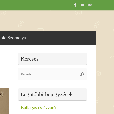
apló Szomolya
Keresés
Search
Keresés
for:
Legutóbbi bejegyzések
Ballagás és évzáró –