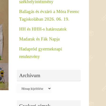
székhelyintézmény
Ballagás és évzáró a Móra Ferenc
Tagiskolában 2026. 06. 19.
HH és HHH-s határozatok
Madarak és Fák Napja
Hadapród gyermeknapi
rendezvény
Archívum
Archívum
Gyakori címek