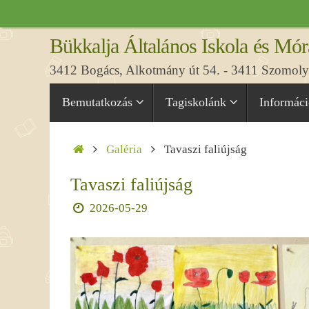
Tovább
a
Bükkalja Általános Iskola és Mór
tartalomra
3412 Bogács, Alkotmány út 54. - 3411 Szomolya
Tovább
Bemutatkozás
Tagiskolánk
Informác
a
tartalomra
Home
Galéria
Tavaszi faliújság
Tavaszi faliújság
2026-05-29