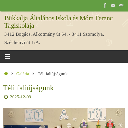
Tovább
a
Bükkalja Általános Iskola és Móra Ferenc
tartalomra
Tagiskolája
3412 Bogács, Alkotmány út 54. - 3411 Szomolya,
Széchenyi út 1/A.
Home
Galéria
Téli faliújságunk
Téli faliújságunk
2025-12-09