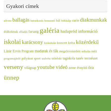
Gyakori címek
diakmunkak
ballagás
curie
bál
advent
beiratkozás
bemutató
bükkalja
galéria
információ
hadapród
farsang
diákoknak
előadás
iskolai
közérdekű
karácsony
koncert
kréta
kirándulás
madarak és fák
Lázár Ervin Program
megelevenedett
méz
mikulás
tagiskola
tanév
természet
pályázat
sport
színház
programajánló
szalvéta
verseny
youtube videó
óra
zene
világnap
évnyitó
ünnep