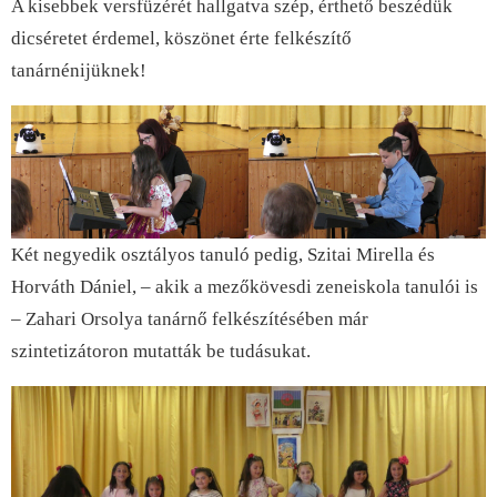
A kisebbek versfüzérét hallgatva szép, érthető beszédük
dicséretet érdemel, köszönet érte felkészítő
tanárnénijüknek!
Két negyedik osztályos tanuló pedig, Szitai Mirella és
Horváth Dániel, – akik a mezőkövesdi zeneiskola tanulói is
– Zahari Orsolya tanárnő felkészítésében már
szintetizátoron mutatták be tudásukat.