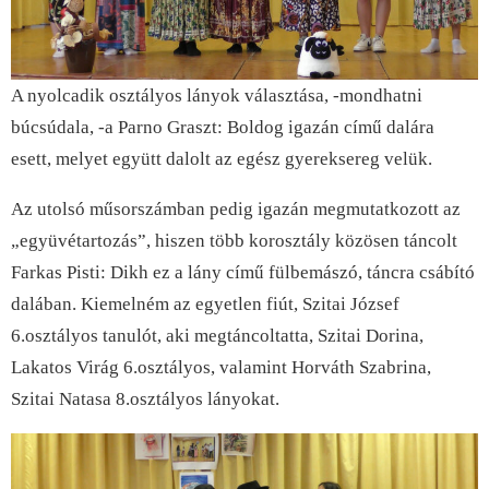
A nyolcadik osztályos lányok választása, -mondhatni
búcsúdala, -a Parno Graszt: Boldog igazán című dalára
esett, melyet együtt dalolt az egész gyereksereg velük.
Az utolsó műsorszámban pedig igazán megmutatkozott az
„együvétartozás”, hiszen több korosztály közösen táncolt
Farkas Pisti: Dikh ez a lány című fülbemászó, táncra csábító
dalában. Kiemelném az egyetlen fiút, Szitai József
6.osztályos tanulót, aki megtáncoltatta, Szitai Dorina,
Lakatos Virág 6.osztályos, valamint Horváth Szabrina,
Szitai Natasa 8.osztályos lányokat.