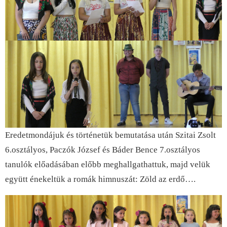
Eredetmondájuk és történetük bemutatása után Szitai Zsolt
6.osztályos, Paczók József és Báder Bence 7.osztályos
tanulók előadásában előbb meghallgathattuk, majd velük
együtt énekeltük a romák himnuszát: Zöld az erdő….