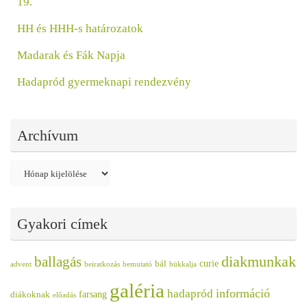
19.
HH és HHH-s határozatok
Madarak és Fák Napja
Hadapród gyermeknapi rendezvény
Archívum
Archívum
Gyakori címek
diakmunkak
ballagás
curie
bál
advent
beiratkozás
bemutató
bükkalja
galéria
információ
hadapród
farsang
diákoknak
előadás