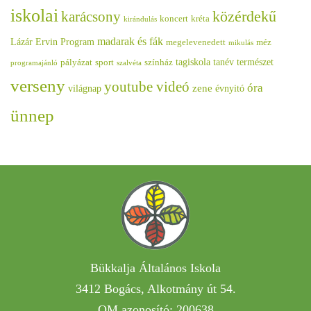
iskolai
közérdekű
karácsony
koncert
kréta
kirándulás
madarak és fák
Lázár Ervin Program
megelevenedett
méz
mikulás
tagiskola
tanév
természet
pályázat
sport
színház
programajánló
szalvéta
verseny
youtube videó
óra
zene
világnap
évnyitó
ünnep
Bükkalja Általános Iskola
3412 Bogács, Alkotmány út 54.
OM azonosító: 200638