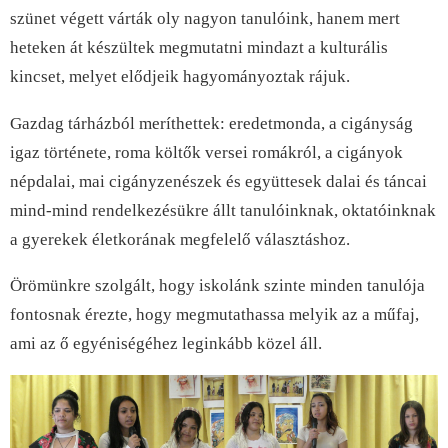
szünet végett várták oly nagyon tanulóink, hanem mert
heteken át készültek megmutatni mindazt a kulturális
kincset, melyet elődjeik hagyományoztak rájuk.
Gazdag tárházból meríthettek: eredetmonda, a cigányság
igaz története, roma költők versei romákról, a cigányok
népdalai, mai cigányzenészek és együttesek dalai és táncai
mind-mind rendelkezésükre állt tanulóinknak, oktatóinknak
a gyerekek életkorának megfelelő választáshoz.
Örömünkre szolgált, hogy iskolánk szinte minden tanulója
fontosnak érezte, hogy megmutathassa melyik az a műfaj,
ami az ő egyéniségéhez leginkább közel áll.