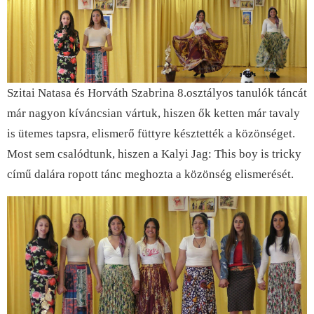
Szitai Natasa és Horváth Szabrina 8.osztályos tanulók táncát
már nagyon kíváncsian vártuk, hiszen ők ketten már tavaly
is ütemes tapsra, elismerő füttyre késztették a közönséget.
Most sem csalódtunk, hiszen a Kalyi Jag: This boy is tricky
című dalára ropott tánc meghozta a közönség elismerését.