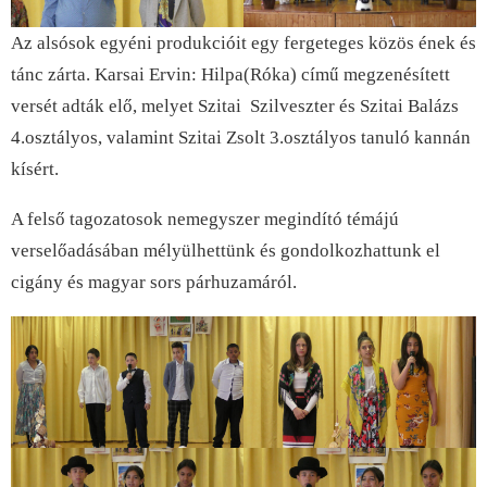
Az alsósok egyéni produkcióit egy fergeteges közös ének és
tánc zárta. Karsai Ervin: Hilpa(Róka) című megzenésített
versét adták elő, melyet Szitai Szilveszter és Szitai Balázs
4.osztályos, valamint Szitai Zsolt 3.osztályos tanuló kannán
kísért.
A felső tagozatosok nemegyszer megindító témájú
verselőadásában mélyülhettünk és gondolkozhattunk el
cigány és magyar sors párhuzamáról.