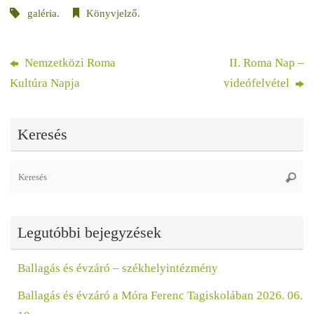
galéria
.
Könyvjelző
.
Nemzetközi Roma
II. Roma Nap –
Kultúra Napja
videófelvétel
Keresés
Se
Keres
fo
Legutóbbi bejegyzések
Ballagás és évzáró – székhelyintézmény
Ballagás és évzáró a Móra Ferenc Tagiskolában 2026. 06.