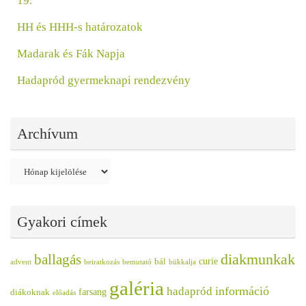
19.
HH és HHH-s határozatok
Madarak és Fák Napja
Hadapród gyermeknapi rendezvény
Archívum
Archívum
Gyakori címek
diakmunkak
ballagás
curie
bál
advent
beiratkozás
bemutató
bükkalja
galéria
információ
hadapród
farsang
diákoknak
előadás