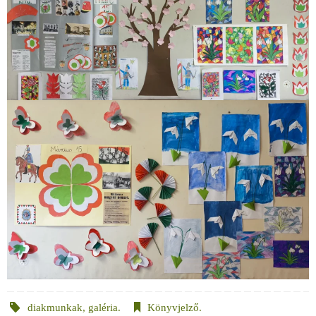
diakmunkak
,
galéria
.
Könyvjelző
.