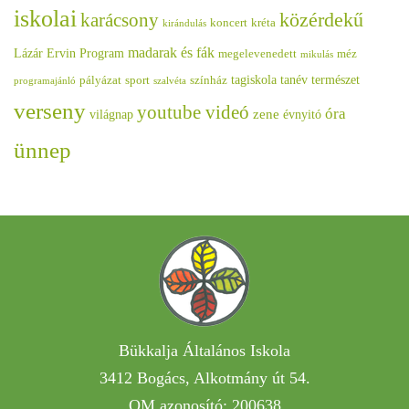
iskolai
közérdekű
karácsony
koncert
kréta
kirándulás
madarak és fák
Lázár Ervin Program
megelevenedett
méz
mikulás
tagiskola
tanév
természet
pályázat
sport
színház
programajánló
szalvéta
verseny
youtube videó
óra
zene
világnap
évnyitó
ünnep
Bükkalja Általános Iskola
3412 Bogács, Alkotmány út 54.
OM azonosító: 200638