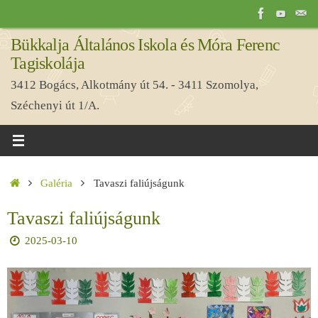
Tovább
a
Bükkalja Általános Iskola és Móra Ferenc
tartalomra
Tagiskolája
3412 Bogács, Alkotmány út 54. - 3411 Szomolya,
Széchenyi út 1/A.
Home
Galéria
Tavaszi faliújságunk
Tavaszi faliújságunk
2025-03-10