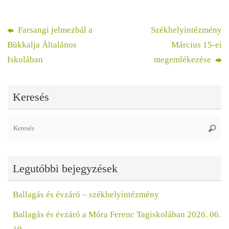
Farsangi jelmezbál a
Székhelyintézmény
Bükkalja Általános
Március 15-ei
Iskolában
megemlékezése
Keresés
Se
Keres
fo
Legutóbbi bejegyzések
Ballagás és évzáró – székhelyintézmény
Ballagás és évzáró a Móra Ferenc Tagiskolában 2026. 06.