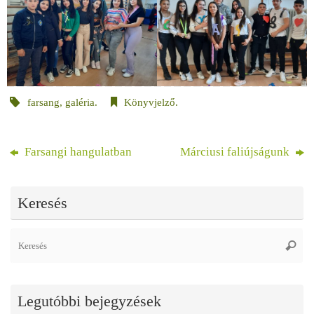
farsang
,
galéria
.
Könyvjelző
.
Farsangi hangulatban
Márciusi faliújságunk
Keresés
Se
Keres
fo
Legutóbbi bejegyzések