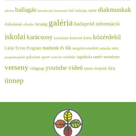
diakmunkak
ballagás
curie
bál
advent
beiratkozás
bemutató
bükkalja
galéria
információ
hadapród
farsang
diákoknak
előadás
iskolai
közérdekű
karácsony
koncert
kréta
kirándulás
madarak és fák
Lázár Ervin Program
megelevenedett
méz
mikulás
tagiskola
tanév
természet
pályázat
sport
színház
programajánló
szalvéta
verseny
youtube videó
óra
zene
világnap
évnyitó
ünnep