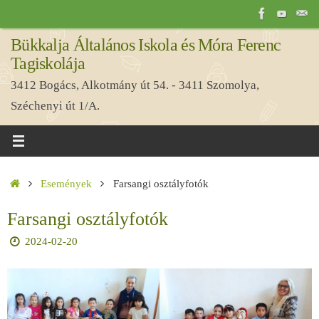
Tovább
a
Bükkalja Általános Iskola és Móra Ferenc
tartalomra
Tagiskolája
3412 Bogács, Alkotmány út 54. - 3411 Szomolya,
Széchenyi út 1/A.
Home
Események
Farsangi osztályfotók
Farsangi osztályfotók
2024-02-20