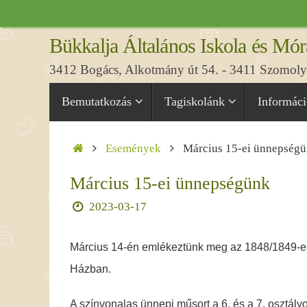
Tovább
a
Bükkalja Általános Iskola és Mór
tartalomra
3412 Bogács, Alkotmány út 54. - 3411 Szomolya
Tovább
Bemutatkozás
Tagiskolánk
Informác
a
tartalomra
Home
Események
Március 15-ei ünnepség
Március 15-ei ünnepségünk
2023-03-17
Március 14-én emlékeztünk meg az 1848/1849-es
Házban.
A színvonalas ünnepi műsort a 6. és a 7. osztályos