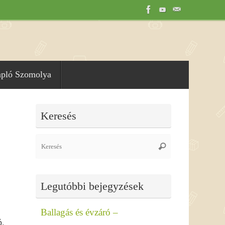
apló Szomolya
Keresés
Search
Keresés
for:
i
Legutóbbi bejegyzések
Ballagás és évzáró –
ó,