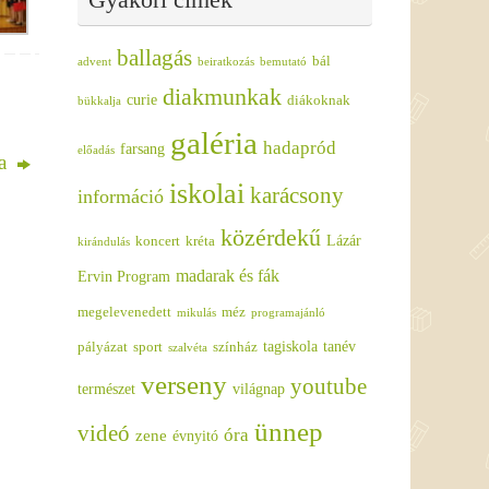
ballagás
bál
advent
beiratkozás
bemutató
diakmunkak
curie
diákoknak
bükkalja
galéria
hadapród
farsang
előadás
ja
iskolai
karácsony
információ
közérdekű
Lázár
koncert
kréta
kirándulás
madarak és fák
Ervin Program
megelevenedett
méz
mikulás
programajánló
tagiskola
tanév
pályázat
sport
színház
szalvéta
verseny
youtube
természet
világnap
ünnep
videó
óra
zene
évnyitó