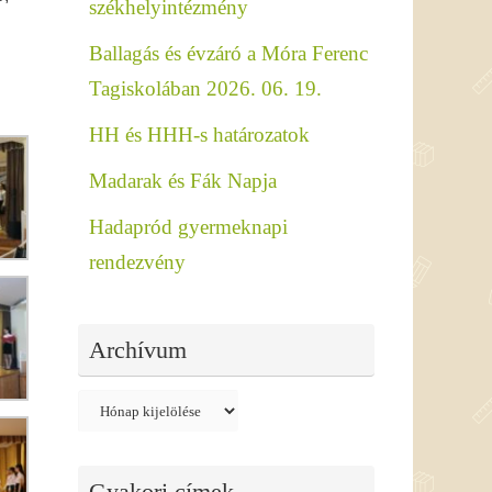
székhelyintézmény
Ballagás és évzáró a Móra Ferenc
Tagiskolában 2026. 06. 19.
HH és HHH-s határozatok
Madarak és Fák Napja
Hadapród gyermeknapi
rendezvény
Archívum
Archívum
Gyakori címek