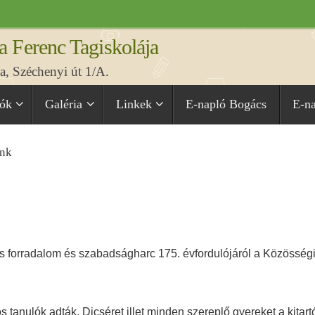
a Ferenc Tagiskolája
, Széchenyi út 1/A.
iók
Galéria
Linkek
E-napló Bogács
E-n
ünk
 forradalom és szabadságharc 175. évfordulójáról a Közösség
 tanulók adták. Dicséret illet minden szereplő gyereket a kitart