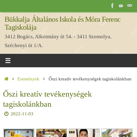
Tovább
a
Bükkalja Általános Iskola és Móra Ferenc
tartalomra
Tagiskolája
3412 Bogács, Alkotmány út 54. - 3411 Szomolya,
Széchenyi út 1/A.
Home
Események
Őszi kreatív tevékenységek tagiskolánkban
Őszi kreatív tevékenységek
tagiskolánkban
2022-11-03