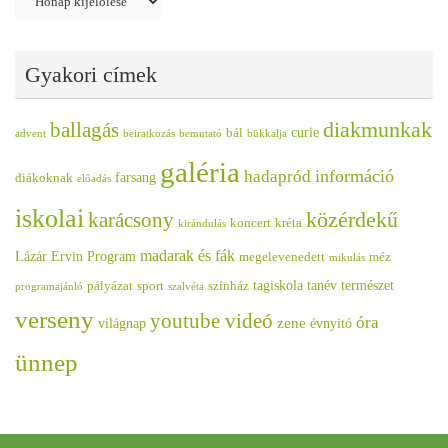
Gyakori címek
diakmunkak
ballagás
curie
bál
advent
beiratkozás
bemutató
bükkalja
galéria
információ
hadapród
farsang
diákoknak
előadás
iskolai
közérdekű
karácsony
koncert
kréta
kirándulás
madarak és fák
Lázár Ervin Program
megelevenedett
méz
mikulás
tagiskola
tanév
természet
pályázat
sport
színház
programajánló
szalvéta
verseny
youtube videó
óra
zene
világnap
évnyitó
ünnep