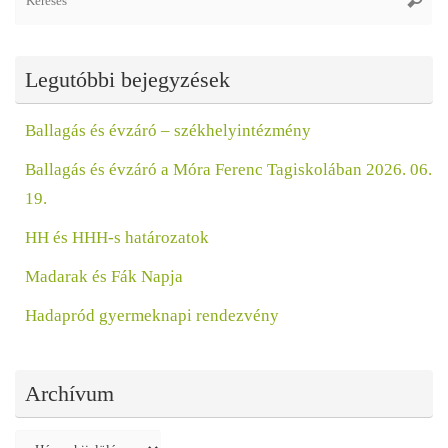
fo
Legutóbbi bejegyzések
Ballagás és évzáró – székhelyintézmény
Ballagás és évzáró a Móra Ferenc Tagiskolában 2026. 06.
19.
HH és HHH-s határozatok
Madarak és Fák Napja
Hadapród gyermeknapi rendezvény
Archívum
Archívum