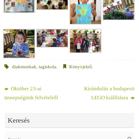
diakmunkak
,
tagiskola
.
Könyvjelző
.
Október 23-ai
Kirándulás a budapesti
ünnepségünk felvételről
LEGO kiállításra
Keresés
Se
Keres