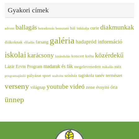
Gyakori címek
diakmunkak
ballagás
curie
bál
advent
beiratkozás
bemutató
bükkalja
galéria
információ
hadapród
farsang
diákoknak
előadás
iskolai
közérdekű
karácsony
koncert
kréta
kirándulás
madarak és fák
Lázár Ervin Program
megelevenedett
méz
mikulás
tagiskola
tanév
természet
pályázat
sport
színház
programajánló
szalvéta
verseny
youtube videó
óra
zene
világnap
évnyitó
ünnep