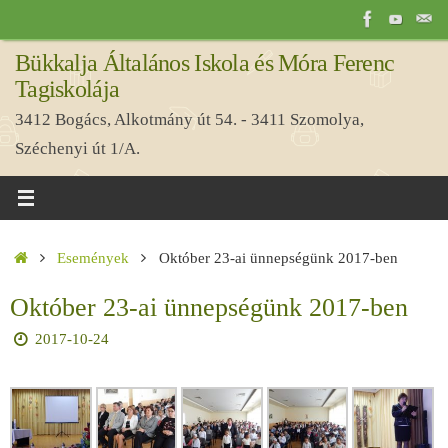
Tovább
a
Bükkalja Általános Iskola és Móra Ferenc
tartalomra
Tagiskolája
3412 Bogács, Alkotmány út 54. - 3411 Szomolya,
Széchenyi út 1/A.
Home
Események
Október 23-ai ünnepségünk 2017-ben
Október 23-ai ünnepségünk 2017-ben
2017-10-24