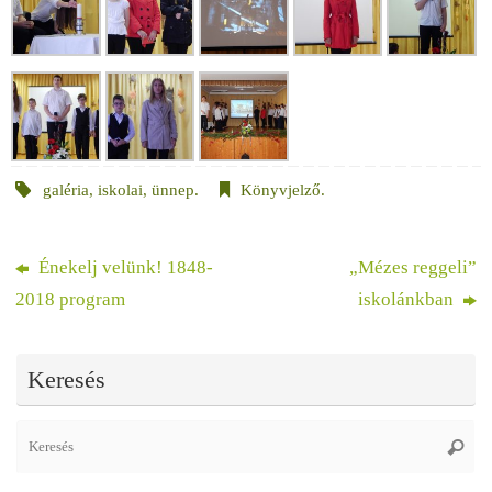
galéria
,
iskolai
,
ünnep
.
Könyvjelző
.
Énekelj velünk! 1848-
„Mézes reggeli”
2018 program
iskolánkban
Keresés
Se
Keres
fo