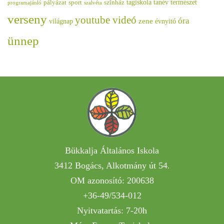
tagiskola
tanév
természet
pályázat
sport
színház
programajánló
szalvéta
verseny
youtube videó
óra
zene
világnap
évnyitó
ünnep
Bükkalja Általános Iskola
3412 Bogács, Alkotmány út 54.
OM azonosító: 200638
+36-49/534-012
Nyitvatartás: 7-20h