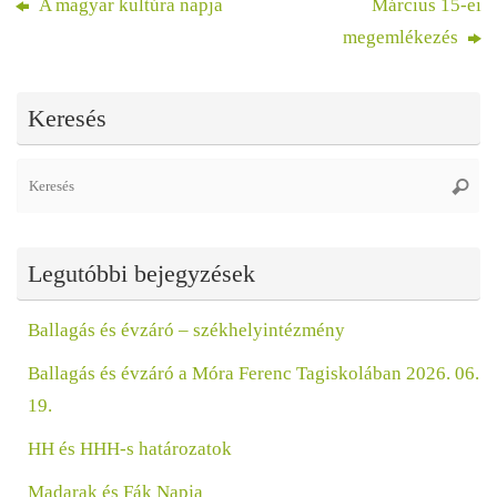
A magyar kultúra napja
Március 15-ei
megemlékezés
Keresés
Se
Keres
fo
Legutóbbi bejegyzések
Ballagás és évzáró – székhelyintézmény
Ballagás és évzáró a Móra Ferenc Tagiskolában 2026. 06.
19.
HH és HHH-s határozatok
Madarak és Fák Napja