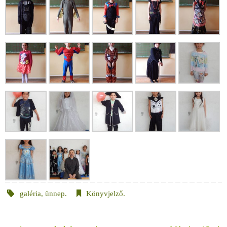
galéria
,
ünnep
.
Könyvjelző
.