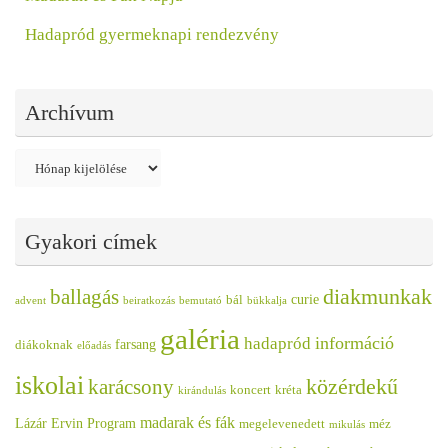
Hadapród gyermeknapi rendezvény
Archívum
Archívum
Gyakori címek
diakmunkak
ballagás
curie
bál
advent
beiratkozás
bemutató
bükkalja
galéria
információ
hadapród
farsang
diákoknak
előadás
iskolai
közérdekű
karácsony
koncert
kréta
kirándulás
madarak és fák
Lázár Ervin Program
megelevenedett
méz
mikulás