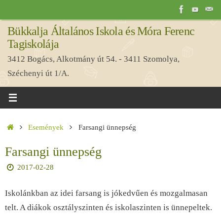
Tovább
a
Bükkalja Általános Iskola és Móra Ferenc
tartalomra
Tagiskolája
3412 Bogács, Alkotmány út 54. - 3411 Szomolya,
Széchenyi út 1/A.
Home
Események
Farsangi ünnepség
Farsangi ünnepség
2017-02-28
Iskolánkban az idei farsang is jókedvűen és mozgalmasan
telt. A diákok osztályszinten és iskolaszinten is ünnepeltek.