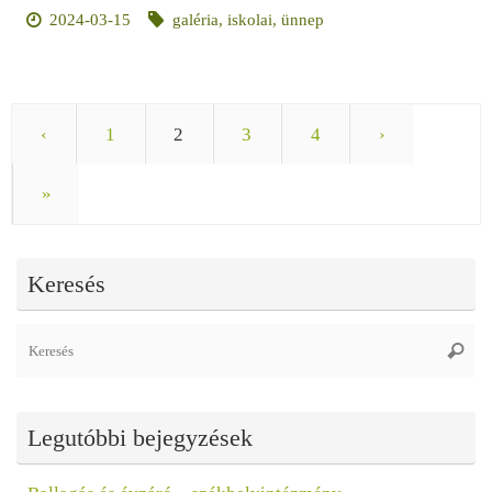
2024-03-15
galéria
,
iskolai
,
ünnep
‹
1
2
3
4
›
»
Keresés
Se
Keres
fo
Legutóbbi bejegyzések