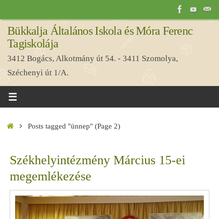
Tovább
a
Bükkalja Általános Iskola és Móra Ferenc
tartalomra
Tagiskolája
3412 Bogács, Alkotmány út 54. - 3411 Szomolya,
Széchenyi út 1/A.
Home
Posts tagged "ünnep"
(Page 2)
Székhelyintézmény Március 15-ei
megemlékezése