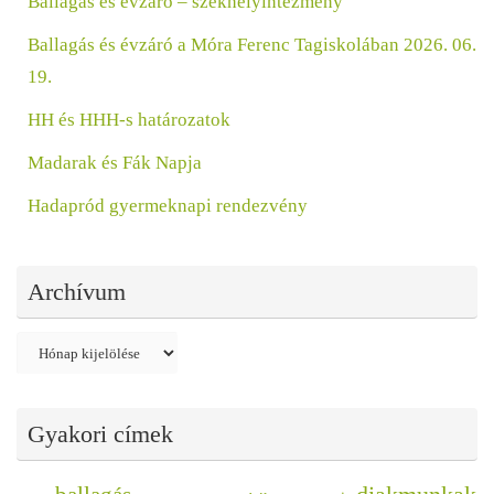
Ballagás és évzáró – székhelyintézmény
Ballagás és évzáró a Móra Ferenc Tagiskolában 2026. 06.
19.
HH és HHH-s határozatok
Madarak és Fák Napja
Hadapród gyermeknapi rendezvény
Archívum
Archívum
Gyakori címek