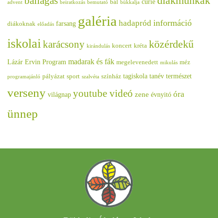
diakmunkak
ballagás
curie
bál
advent
beiratkozás
bemutató
bükkalja
galéria
információ
hadapród
farsang
diákoknak
előadás
iskolai
közérdekű
karácsony
koncert
kréta
kirándulás
madarak és fák
Lázár Ervin Program
megelevenedett
méz
mikulás
tagiskola
tanév
természet
pályázat
sport
színház
programajánló
szalvéta
verseny
youtube videó
óra
zene
világnap
évnyitó
ünnep