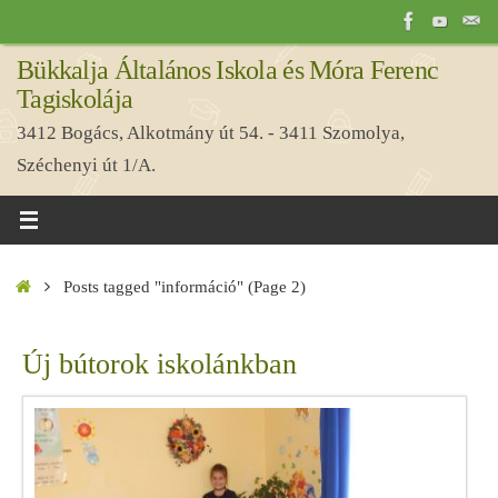
Tovább
a
Bükkalja Általános Iskola és Móra Ferenc
tartalomra
Tagiskolája
3412 Bogács, Alkotmány út 54. - 3411 Szomolya,
Széchenyi út 1/A.
Home
Posts tagged "információ"
(Page 2)
Új bútorok iskolánkban