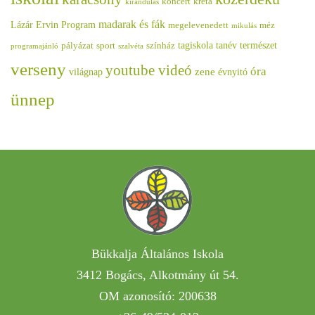
koncert
kréta
kirándulás
madarak és fák
Lázár Ervin Program
megelevenedett
méz
mikulás
tagiskola
tanév
természet
pályázat
sport
színház
programajánló
szalvéta
verseny
youtube videó
óra
zene
világnap
évnyitó
ünnep
Bükkalja Általános Iskola
3412 Bogács, Alkotmány út 54.
OM azonosító: 200638