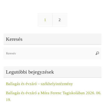
1
2
Keresés
Se
Keres
fo
Legutóbbi bejegyzések
Ballagás és évzáró – székhelyintézmény
Ballagás és évzáró a Móra Ferenc Tagiskolában 2026. 06.
19.