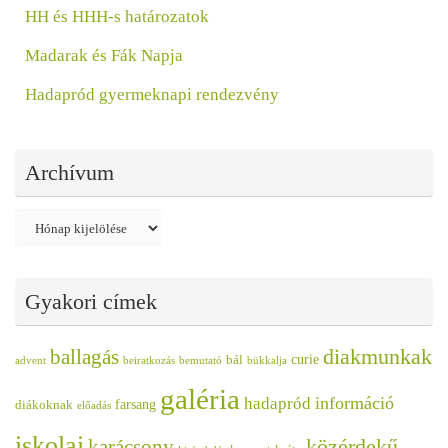
HH és HHH-s határozatok
Madarak és Fák Napja
Hadapród gyermeknapi rendezvény
Archívum
Archívum
Gyakori címek
diakmunkak
ballagás
curie
bál
advent
beiratkozás
bemutató
bükkalja
galéria
információ
hadapród
farsang
diákoknak
előadás
iskolai
közérdekű
karácsony