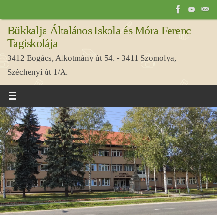
Tovább
a
Bükkalja Általános Iskola és Móra Ferenc
tartalomra
Tagiskolája
3412 Bogács, Alkotmány út 54. - 3411 Szomolya,
Széchenyi út 1/A.