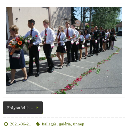
Folytatódik…
2021-06-21
ballagás
,
galéria
,
ünnep