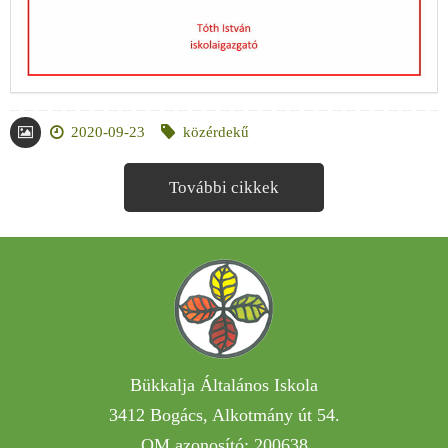
2020-09-23
közérdekű
További cikkek
Bükkalja Általános Iskola
3412 Bogács, Alkotmány út 54.
OM azonosító: 200638